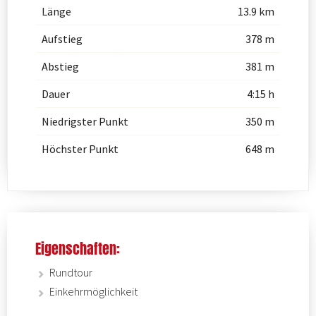
Länge
13.9 km
Aufstieg
378 m
Abstieg
381 m
Dauer
4:15 h
Niedrigster Punkt
350 m
Höchster Punkt
648 m
Eigenschaften:
Rundtour
Einkehrmöglichkeit