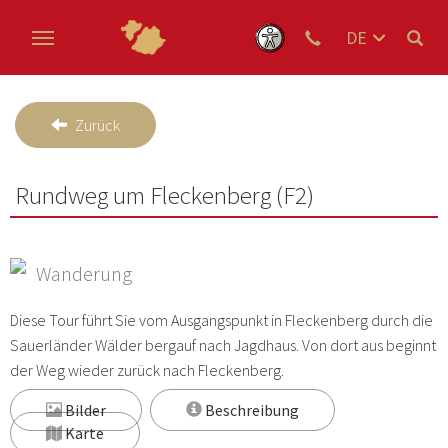
DE
EN
Zum Hauptinhalt springen
NL
Zurück
Rundweg um Fleckenberg (F2)
Wanderung
Diese Tour führt Sie vom Ausgangspunkt in Fleckenberg durch die
Sauerländer Wälder bergauf nach Jagdhaus. Von dort aus beginnt
der Weg wieder zurück nach Fleckenberg.
Bilder
Beschreibung
Karte