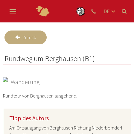
DE
EN
Zum Hauptinhalt springen
NL
Zurück
Rundweg um Berghausen (B1)
Wanderung
Rundtour von Berghausen ausgehend.
Tipp des Autors
Am Ortsausgang von Berghausen Richtung Niederberndorf