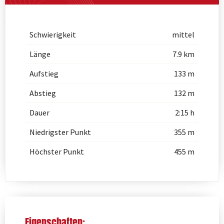
Schwierigkeit
mittel
Länge
7.9 km
Aufstieg
133 m
Abstieg
132 m
Dauer
2:15 h
Niedrigster Punkt
355 m
Höchster Punkt
455 m
Eigenschaften: