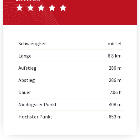
Schwierigkeit
mittel
Länge
6.8 km
Aufstieg
286 m
Abstieg
286 m
Dauer
2:06 h
Niedrigster Punkt
408 m
Höchster Punkt
653 m