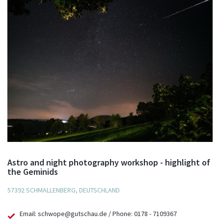
Astro and night photography workshop - highlight of
the Geminids
57392 SCHMALLENBERG, DEUTSCHLAND
Email: schwope@gutschau.de / Phone: 0178 - 7109367