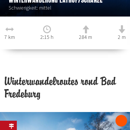
Schwierigkeit: mittel
7 km
2:15 h
284 m
2 m
Winterwandelroutes rond Bad
Fredeburg