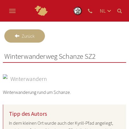
NL
DE
Skip to main content
EN
Zurück
Winterwanderweg Schanze SZ2
Winterwandern
Winterwanderung rund um Schanze.
Tipp des Autors
In dem kleinen Ort wurde auch der Kyrill-Pfad angelegt,