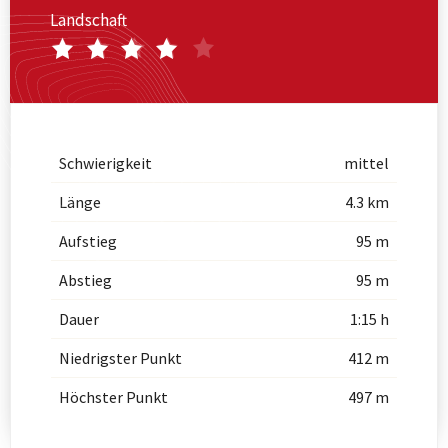
Landschaft
Schwierigkeit
mittel
Länge
4.3 km
Aufstieg
95 m
Abstieg
95 m
Dauer
1:15 h
Niedrigster Punkt
412 m
Höchster Punkt
497 m