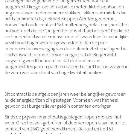
Ze kregen de zogenaamde "burgerrechten". Voor elk
burgerrecht kregen ze tien kubieke meter dik beukenhout en
nog eens twee meter dunnere stukken, takken van minder dan
acht centimeter dik, ook wel Knippen Werden genoemd.
Hoewel het oude contract Schmallenberg belastend, heeft het
het voordeel dat de "burgers het bos als hun bos zien". De diepe
verbondenheid van de mensen met dit waardevolle natuurlijke
bezit moet hoger worden gewaardeerd dan de puur
economische overweging van de contractuele bepalingen. De
stadsboswachter moet ervoor zorgen dat de Bürgerwald
zorgvuldig wordt beheerd en dat de houders van
burgerrechten jaar na jaar hun dividend uit het bos ontvangen in
de vorm van brandhout van hoge kwaliteit beuken.
Dit contract is de afgelopen jaren weer belangrijker geworden
nu de energieprijzen zijn gestegen. Voorheen was het heel
gewoon dat burgers liever geld in contanten ontvingen.
Sinds de prijs van brandhout is gestegen, kopen mensen het
weer. Of ze het zelf gebruiken of doorverkopen is aan hen. Het
contract van 1842 geeft hen dit recht. De stad en de 151