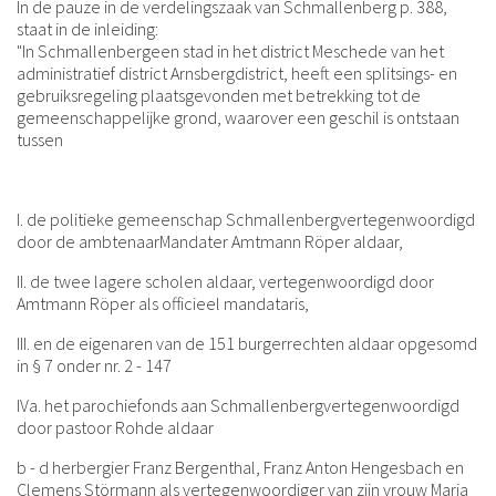
In de pauze in de verdelingszaak van Schmallenberg p. 388,
staat in de inleiding:
"In Schmallenbergeen stad in het district Meschede van het
administratief district Arnsbergdistrict, heeft een splitsings- en
gebruiksregeling plaatsgevonden met betrekking tot de
gemeenschappelijke grond, waarover een geschil is ontstaan
tussen
I. de politieke gemeenschap Schmallenbergvertegenwoordigd
door de ambtenaarMandater Amtmann Röper aldaar,
II. de twee lagere scholen aldaar, vertegenwoordigd door
Amtmann Röper als officieel mandataris,
III. en de eigenaren van de 151 burgerrechten aldaar opgesomd
in § 7 onder nr. 2 - 147
IVa. het parochiefonds aan Schmallenbergvertegenwoordigd
door pastoor Rohde aldaar
b - d herbergier Franz Bergenthal, Franz Anton Hengesbach en
Clemens Störmann als vertegenwoordiger van zijn vrouw Maria