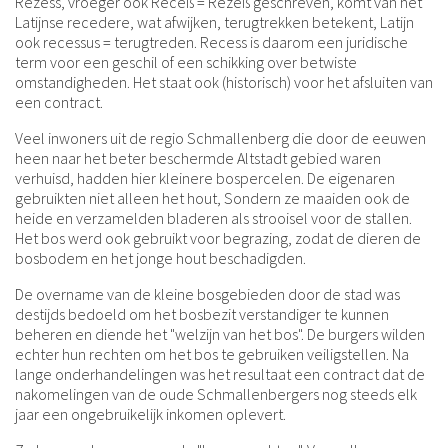
Rezess, vroeger ook Receß = Rezeß geschreven, komt van het
Latijnse recedere, wat afwijken, terugtrekken betekent, Latijn
ook recessus = terugtreden. Recess is daarom een juridische
term voor een geschil of een schikking over betwiste
omstandigheden. Het staat ook (historisch) voor het afsluiten van
een contract.
Veel inwoners uit de regio Schmallenberg die door de eeuwen
heen naar het beter beschermde Altstadt gebied waren
verhuisd, hadden hier kleinere bospercelen. De eigenaren
gebruikten niet alleen het hout, Sondern ze maaiden ook de
heide en verzamelden bladeren als strooisel voor de stallen.
Het bos werd ook gebruikt voor begrazing, zodat de dieren de
bosbodem en het jonge hout beschadigden.
De overname van de kleine bosgebieden door de stad was
destijds bedoeld om het bosbezit verstandiger te kunnen
beheren en diende het "welzijn van het bos". De burgers wilden
echter hun rechten om het bos te gebruiken veiligstellen. Na
lange onderhandelingen was het resultaat een contract dat de
nakomelingen van de oude Schmallenbergers nog steeds elk
jaar een ongebruikelijk inkomen oplevert.