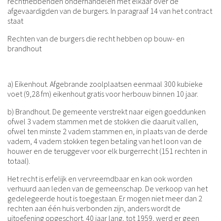
rechthebbenden onderhandelen met elkaar over de
afgevaardigden van de burgers. In paragraaf 14 van het contract
staat
Rechten van de burgers die recht hebben op bouw- en
brandhout
a) Eikenhout. Afgebrande zoolplaatsen eenmaal 300 kubieke
voet (9,28 fm) eikenhout gratis voor herbouw binnen 10 jaar.
b) Brandhout. De gemeente verstrekt naar eigen goeddunken
ofwel 3 vadem stammen met de stokken die daaruit vallen,
ofwel ten minste 2 vadem stammen en, in plaats van de derde
vadem, 4 vadem stokken tegen betaling van het loon van de
houwer en de teruggever voor elk burgerrecht (151 rechten in
totaal).
Het recht is erfelijk en vervreemdbaar en kan ook worden
verhuurd aan leden van de gemeenschap. De verkoop van het
gedelegeerde hout is toegestaan. Er mogen niet meer dan 2
rechten aan één huis verbonden zijn, anders wordt de
uitoefening opgeschort. 40 jaar lang, tot 1959, werd er geen