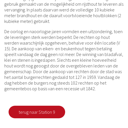
gebruik gemaakt van de mogelijkheid om rijsthout te leveren als
vervanging. In plaats daarvan werd de volledige 10 kubieke
meter brandhout en de daaruit voortvloeiende houtblokken (2
kubieke meter) gebruikt.
De oorlog en naoorlogse jaren vormden een uitzondering, toen
de leveringen sterk werden beperkt. De rechten op hout
werden waarschijnlijk opgeheven, behalve voor één locatie (V
15). De aankoop van eiken- en beukenhout tegen betaling
speelt vandaag de dag geen rol meer. De winning van bladafval,
klei en stenen is ingeslapen. Slechts een kleine hoeveelheid
hout wordt nog geoogst door de overgebleven leden van de
gemeenschap. Door de aankoop van rechten door de stad was
het aantal burgerrechten gedaald tot 127 in 1959. Vandaag de
dag hebben de burgers nog steeds 102 rechten op het
gemeentebos op basis van een recessie uit 1842.
terug naar Station 9