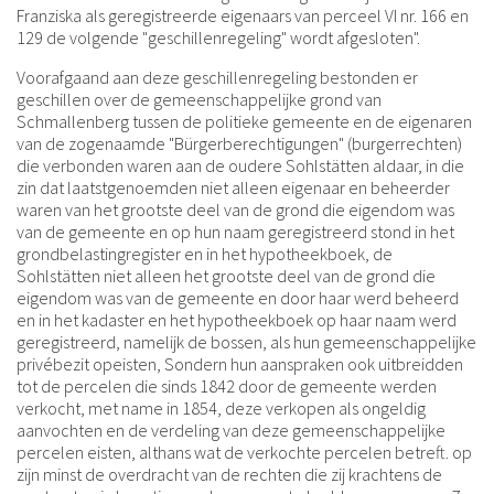
Franziska als geregistreerde eigenaars van perceel VI nr. 166 en
129 de volgende "geschillenregeling" wordt afgesloten".
Voorafgaand aan deze geschillenregeling bestonden er
geschillen over de gemeenschappelijke grond van
Schmallenberg tussen de politieke gemeente en de eigenaren
van de zogenaamde "Bürgerberechtigungen" (burgerrechten)
die verbonden waren aan de oudere Sohlstätten aldaar, in die
zin dat laatstgenoemden niet alleen eigenaar en beheerder
waren van het grootste deel van de grond die eigendom was
van de gemeente en op hun naam geregistreerd stond in het
grondbelastingregister en in het hypotheekboek, de
Sohlstätten niet alleen het grootste deel van de grond die
eigendom was van de gemeente en door haar werd beheerd
en in het kadaster en het hypotheekboek op haar naam werd
geregistreerd, namelijk de bossen, als hun gemeenschappelijke
privébezit opeisten, Sondern hun aanspraken ook uitbreidden
tot de percelen die sinds 1842 door de gemeente werden
verkocht, met name in 1854, deze verkopen als ongeldig
aanvochten en de verdeling van deze gemeenschappelijke
percelen eisten, althans wat de verkochte percelen betreft. op
zijn minst de overdracht van de rechten die zij krachtens de