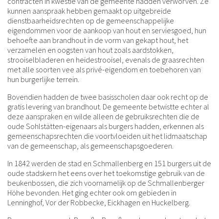
contracten in kwestie van de gemeente hadden verworven. Ze
kunnen aanspraak hebben gemaakt op uitgebreide
dienstbaarheidsrechten op de gemeenschappelijke
eigendommen voor de aankoop van hout en serviesgoed, hun
behoefte aan brandhout in de vorm van gekapt hout, het
verzamelen en oogsten van hout zoals aardstokken,
strooiselbladeren en heidestrooisel, evenals de graasrechten
met alle soorten vee als privé-eigendom en toebehoren van
hun burgerlijke terrein.
Bovendien hadden de twee basisscholen daar ook recht op de
gratis levering van brandhout. De gemeente betwistte echter al
deze aanspraken en wilde alleen de gebruiksrechten die de
oude Sohlstätten-eigenaars als burgers hadden, erkennen als
gemeenschapsrechten die voortvloeiden uit het lidmaatschap
van de gemeenschap, als gemeenschapsgoederen.
In 1842 werden de stad en Schmallenberg en 151 burgers uit de
oude stadskern het eens over het toekomstige gebruik van de
beukenbossen, die zich voornamelijk op de Schmallenberger
Höhe bevonden. Het ging echter ook om gebieden in
Lenninghof, Vor der Robbecke, Eickhagen en Huckelberg.