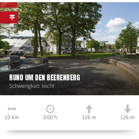
RUND UM DEN BEERENBERG
Schwierigkeit: leicht
10 km
3:00 h
126 m
126 m