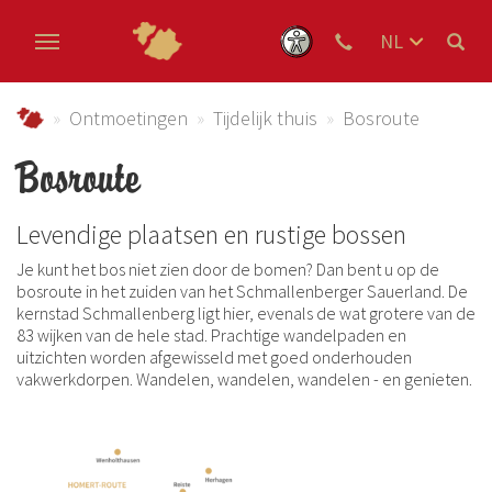
NL
DE
Skip to main content
EN
Urlaub im Schmallenberger Sauerland und der Ferienregi
Ontmoetingen
Tijdelijk thuis
Bosroute
Bosroute
Levendige plaatsen en rustige bossen
Je kunt het bos niet zien door de bomen? Dan bent u op de
bosroute in het zuiden van het Schmallenberger Sauerland. De
kernstad Schmallenberg ligt hier, evenals de wat grotere van de
83 wijken van de hele stad. Prachtige wandelpaden en
uitzichten worden afgewisseld met goed onderhouden
vakwerkdorpen. Wandelen, wandelen, wandelen - en genieten.