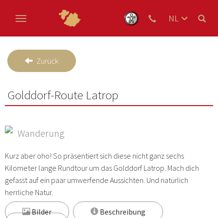
NL
DE
Skip to main content
EN
Zurück
Golddorf-Route Latrop
Wanderung
Kurz aber oho! So präsentiert sich diese nicht ganz sechs
Kilometer lange Rundtour um das Golddorf Latrop. Mach dich
gefasst auf ein paar umwerfende Aussichten. Und natürlich
herrliche Natur.
Bilder
Beschreibung