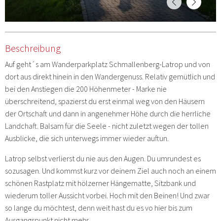
Beschreibung
Auf geht´s am Wanderparkplatz Schmallenberg-Latrop und von
dort aus direkt hinein in den Wandergenuss. Relativ gemütlich und
bei den Anstiegen die 200 Höhenmeter - Marke nie
überschreitend, spazierst du erst einmal weg von den Häusern
der Ortschaft und dann in angenehmer Höhe durch die herrliche
Landchaft. Balsam für die Seele - nicht zuletzt wegen der tollen
Ausblicke, die sich unterwegs immer wieder auftun.
Latrop selbst verlierst du nie aus den Augen. Du umrundest es
sozusagen. Und kommst kurz vor deinem Ziel auch noch an einem
schönen Rastplatz mit hölzerner Hängematte, Sitzbank und
wiederum toller Aussicht vorbei. Hoch mit den Beinen! Und zwar
so lange du möchtest, denn weit hast du es vo hier bis zum
Ausgangspunkt nicht mehr.