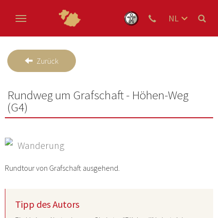
NL
DE
Skip to main content
EN
Zurück
Rundweg um Grafschaft - Höhen-Weg
(G4)
Wanderung
Rundtour von Grafschaft ausgehend.
Tipp des Autors