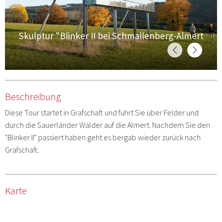
W
Skulptur "Blinker II bei Schmallenberg-Almert
S
Beschreibung
Diese Tour startet in Grafschaft und führt Sie über Felder und
durch die Sauerländer Wälder auf die Almert. Nachdem Sie den
"Blinker II" passiert haben geht es bergab wieder zurück nach
Grafschaft.
Karte