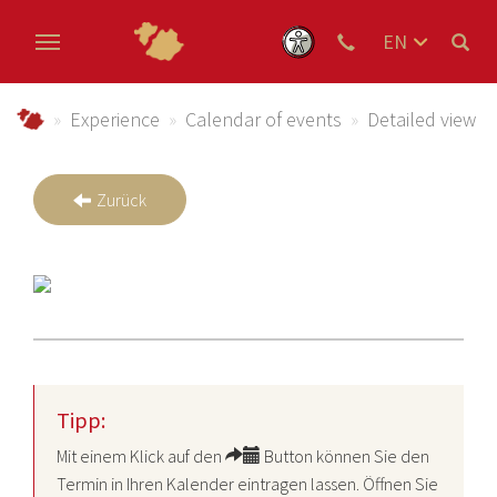
EN
DE
Skip to main content
NL
Urlaub im Schmallenberger Sauerland und der Ferienregi
Experience
Calendar of events
Detailed view
Zurück
Tipp:
Mit einem Klick auf den
Button können Sie den
Termin in Ihren Kalender eintragen lassen. Öffnen Sie