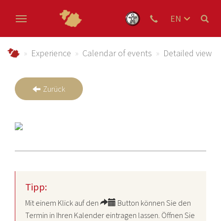
EN
DE
Skip to main content
NL
Urlaub im Schmallenberger Sauerland und der Ferienregi
Experience
Calendar of events
Detailed view
Zurück
Tipp:
Mit einem Klick auf den
Button können Sie den
Termin in Ihren Kalender eintragen lassen. Öffnen Sie