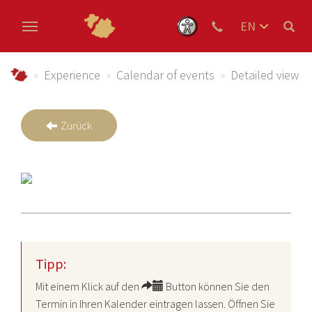
EN
DE
Skip to main content
NL
Urlaub im Schmallenberger Sauerland und der Ferienregi
Experience
Calendar of events
Detailed view
Zurück
Tipp:
Mit einem Klick auf den
Button können Sie den
Termin in Ihren Kalender eintragen lassen. Öffnen Sie