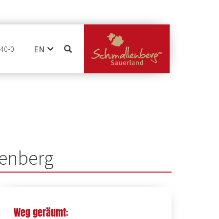
EN
740-0
DE
NL
kenberg
Weg geräumt: