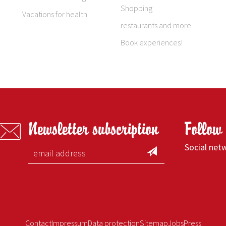
Shopping
Vacations for health
restaurants and more
Book experiences!
Newsletter subscription
Follow
Social net
Contact
Impressum
Data protection
Sitemap
Jobs
Press