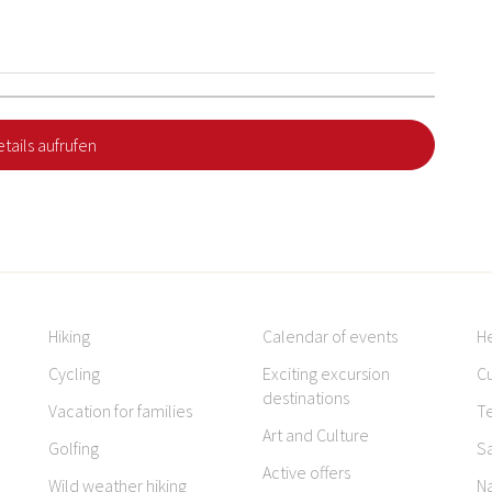
tails aufrufen
Hiking
Calendar of events
H
Cycling
Exciting excursion
Cu
destinations
Vacation for families
T
Art and Culture
Golfing
S
Active offers
Wild weather hiking
N