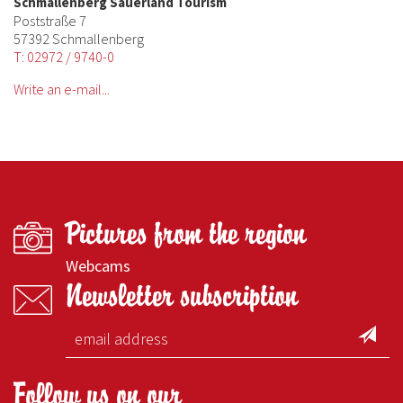
Schmallenberg Sauerland Tourism
Poststraße 7
57392 Schmallenberg
T: 02972 / 9740-0
Write an e-mail...
Pictures from the region
Webcams
Newsletter subscription
Follow us on our