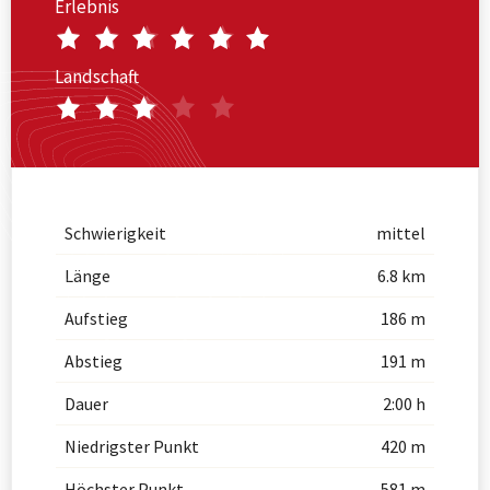
Erlebnis
Landschaft
Schwierigkeit
mittel
Länge
6.8 km
Aufstieg
186 m
Abstieg
191 m
Dauer
2:00 h
Niedrigster Punkt
420 m
Höchster Punkt
581 m