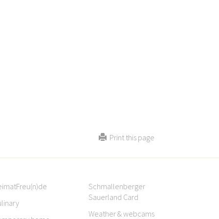
Print this page
eimatFreu(n)de
Schmallenberger
Sauerland Card
linary
Weather & webcams