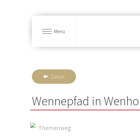
Menu
Skip to main content
Zurück
Wennepfad in Wenho
Themenweg