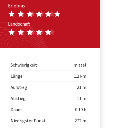
Erlebnis
Landschaft
Schwierigkeit
mittel
Länge
1.2 km
Aufstieg
21 m
Abstieg
11 m
Dauer
0:19 h
Niedrigster Punkt
272 m