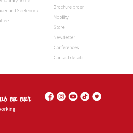
emporary home
Brochure order
auerland Seelenorte
Mobility
ature
Store
Newsletter
Conferences
Contact details
 us on our
working