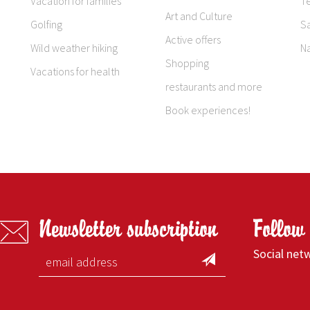
Vacation for families
T
Art and Culture
Golfing
S
Active offers
Wild weather hiking
N
Shopping
Vacations for health
restaurants and more
Book experiences!
Newsletter subscription
Follow
Social net