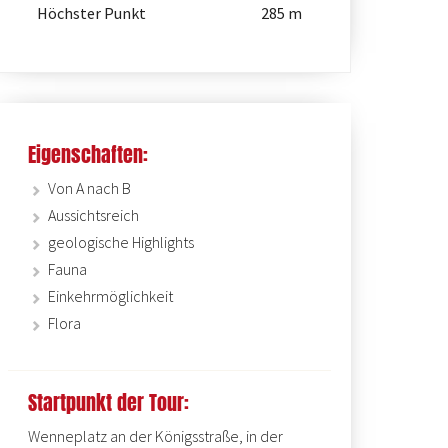
Höchster Punkt
285 m
Eigenschaften:
Von A nach B
Am Wennepfad in Wenholtha
Aussichtsreich
geologische Highlights
Fauna
Einkehrmöglichkeit
Flora
Startpunkt der Tour:
Wenneplatz an der Königsstraße, in der