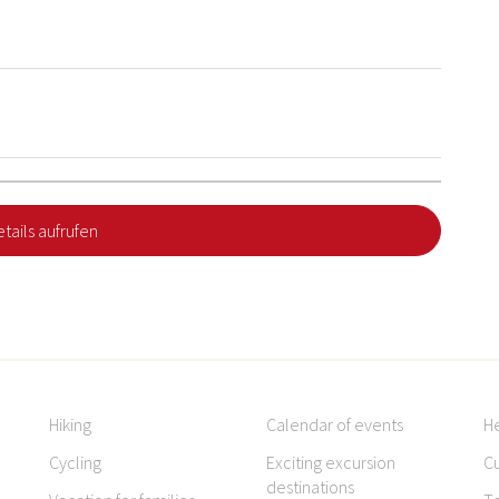
tails aufrufen
Hiking
Calendar of events
H
Cycling
Exciting excursion
Cu
destinations