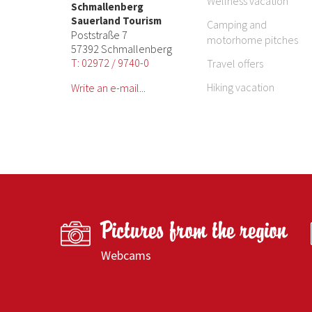
Wellness vacation
Schmallenberg
Sauerland Tourism
Camping and
Poststraße 7
motorhome pitches
57392 Schmallenberg
T: 02972 / 9740-0
Travel offers
Hiking vacation
Write an e-mail...
Pictures from the region
Webcams