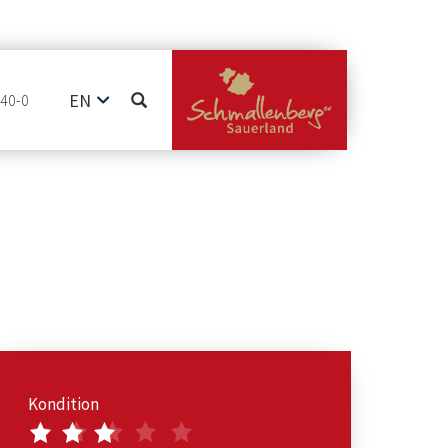
EN
740-0
DE
NL
Kondition