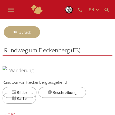
EN
DE
Skip to main content
NL
Zurück
Rundweg um Fleckenberg (F3)
Wanderung
Rundtour von Fleckenberg ausgehend.
Bilder
Beschreibung
Karte
Bilder