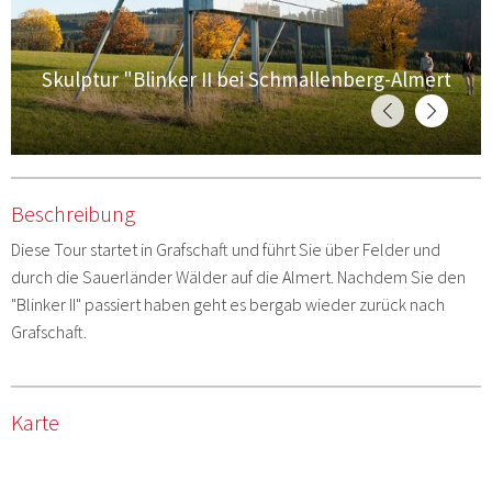
W
Skulptur "Blinker II bei Schmallenberg-Almert
S
Beschreibung
Diese Tour startet in Grafschaft und führt Sie über Felder und
durch die Sauerländer Wälder auf die Almert. Nachdem Sie den
"Blinker II" passiert haben geht es bergab wieder zurück nach
Grafschaft.
Karte