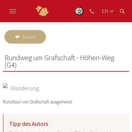
EN
DE
Skip to main content
NL
Zurück
Rundweg um Grafschaft - Höhen-Weg
(G4)
Wanderung
Rundtour von Grafschaft ausgehend.
Tipp des Autors