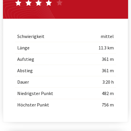
Schwierigkeit
mittel
Länge
11.3 km
Aufstieg
361 m
Abstieg
361 m
Dauer
3:20 h
Niedrigster Punkt
482 m
Höchster Punkt
756 m