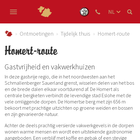
NL
DE
Skip to main content
EN
Urlaub im Schmallenberger Sauerland und der Ferienregi
Ontmoetingen
Tijdelijk thuis
Homert-route
Homert-route
Gastvrijheid en vakwerkhuizen
In deze gastvrije regio, die in het noordwesten aan het
Schmallenberger Sauerland grenst, wisselen delen van het bos
en de brede dalen elkaar voortdurend af. De Homert als
centrale bergketen verbindt de levendige stad Eslohe met de
vele omliggende dorpen. De Homertse berg met zijn 656 m
bekoort met prachtige uitzichten op groene weiden en bossen
en zijn gevarieerde natuur.
Achter de deels prachtig versierde vakwerkgevels in de dorpen
wonen warme mensen en wordt een uitstekende gastronomie
aangeboden. Een verblijf met koffie en gebak of een stevige