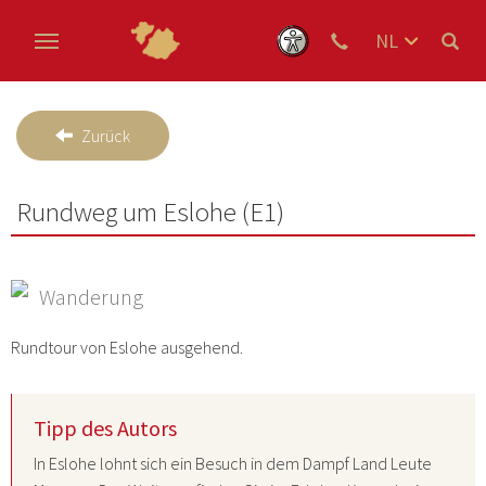
NL
DE
Skip to main content
EN
Zurück
Rundweg um Eslohe (E1)
Wanderung
Rundtour von Eslohe ausgehend.
Tipp des Autors
In Eslohe lohnt sich ein Besuch in dem
Dampf Land Leute