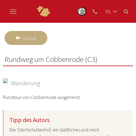
NL
DE
Skip to main content
EN
Zurück
Rundweg um Cobbenrode (C3)
Wanderung
Rundtour von Cobbenrode ausgehend.
Tipp des Autors
Der
Stertschultenhof
, ein stattliches und reich