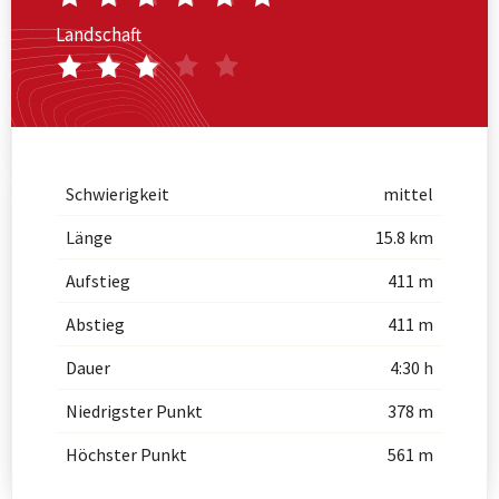
Landschaft
Schwierigkeit
mittel
Länge
15.8 km
Aufstieg
411 m
Abstieg
411 m
Dauer
4:30 h
Niedrigster Punkt
378 m
Höchster Punkt
561 m