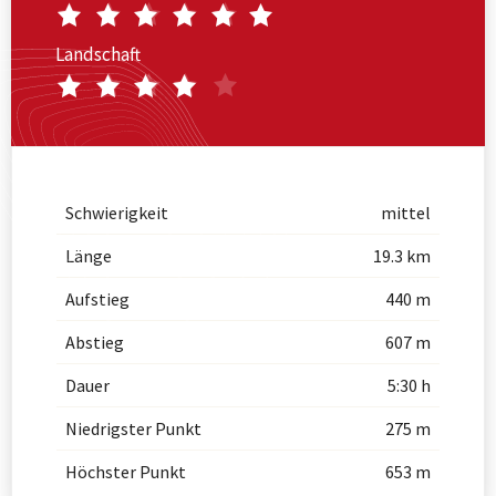
Landschaft
Schwierigkeit
mittel
Länge
19.3 km
Aufstieg
440 m
Abstieg
607 m
Dauer
5:30 h
Niedrigster Punkt
275 m
Höchster Punkt
653 m