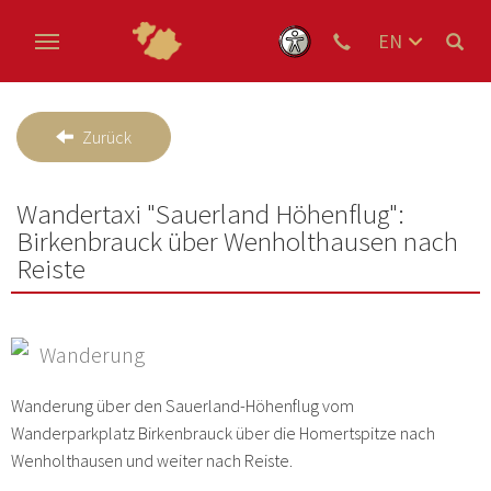
EN
DE
Skip to main content
NL
Zurück
Wandertaxi "Sauerland Höhenflug":
Birkenbrauck über Wenholthausen nach
Reiste
Wanderung
Wanderung über den Sauerland-Höhenflug vom
Wanderparkplatz Birkenbrauck über die Homertspitze nach
Wenholthausen und weiter nach Reiste.