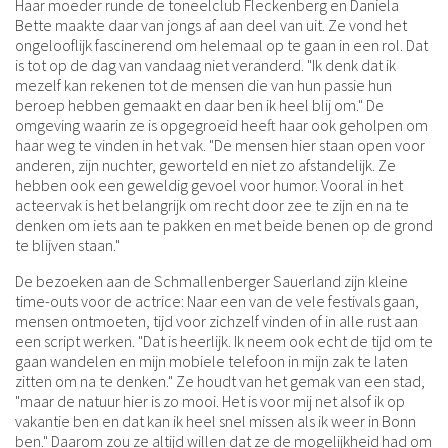
Haar moeder runde de toneelclub Fleckenberg en Daniela
Bette maakte daar van jongs af aan deel van uit. Ze vond het
ongelooflijk fascinerend om helemaal op te gaan in een rol. Dat
is tot op de dag van vandaag niet veranderd. "Ik denk dat ik
mezelf kan rekenen tot de mensen die van hun passie hun
beroep hebben gemaakt en daar ben ik heel blij om." De
omgeving waarin ze is opgegroeid heeft haar ook geholpen om
haar weg te vinden in het vak. "De mensen hier staan open voor
anderen, zijn nuchter, geworteld en niet zo afstandelijk. Ze
hebben ook een geweldig gevoel voor humor. Vooral in het
acteervak is het belangrijk om recht door zee te zijn en na te
denken om iets aan te pakken en met beide benen op de grond
te blijven staan."
De bezoeken aan de Schmallenberger Sauerland zijn kleine
time-outs voor de actrice: Naar een van de vele festivals gaan,
mensen ontmoeten, tijd voor zichzelf vinden of in alle rust aan
een script werken. "Dat is heerlijk. Ik neem ook echt de tijd om te
gaan wandelen en mijn mobiele telefoon in mijn zak te laten
zitten om na te denken." Ze houdt van het gemak van een stad,
"maar de natuur hier is zo mooi. Het is voor mij net alsof ik op
vakantie ben en dat kan ik heel snel missen als ik weer in Bonn
ben." Daarom zou ze altijd willen dat ze de mogelijkheid had om