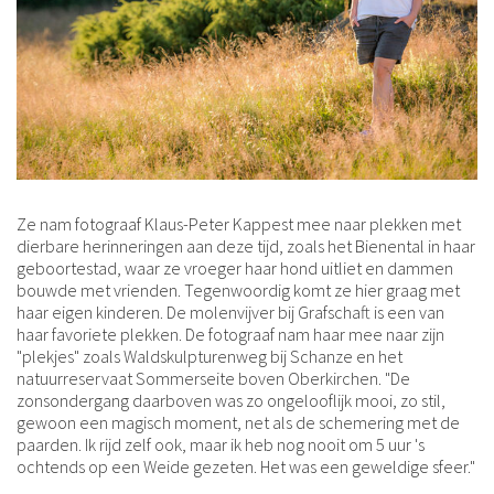
Ze nam fotograaf Klaus-Peter Kappest mee naar plekken met
dierbare herinneringen aan deze tijd, zoals het Bienental in haar
geboortestad, waar ze vroeger haar hond uitliet en dammen
bouwde met vrienden. Tegenwoordig komt ze hier graag met
haar eigen kinderen. De molenvijver bij Grafschaft is een van
haar favoriete plekken. De fotograaf nam haar mee naar zijn
"plekjes" zoals Waldskulpturenweg bij Schanze en het
natuurreservaat Sommerseite boven Oberkirchen. "De
zonsondergang daarboven was zo ongelooflijk mooi, zo stil,
gewoon een magisch moment, net als de schemering met de
paarden. Ik rijd zelf ook, maar ik heb nog nooit om 5 uur 's
ochtends op een Weide gezeten. Het was een geweldige sfeer."