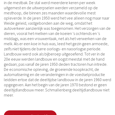
in de mestbak. De stal werd meerdere keren per week
uitgemest en de uitwerpselen werden verzameld op de
mesthoop, die binnen zes maanden waardevolle mest
opleverde. In de jaren 1950 werd het vee alleen nog maar naar
Weide geleid, vastgebonden aan de weg, omdat het
autoverkeer aanzienlijk was toegenomen. Het verzorgen van de
dieren, vooral het melken van de koeien 's ochtends en 's
middags, was een vrouwentaak, net als het verwerken van de
melk. Als er een koe in huis was, leed het gezin geen armoede,
zelfs niet tijdens de barre oorlogs- en naoorlogse periode.
Landbouw werd ook als bijberoep uitgeoefend. Tot ver in de
20e eeuw werden landbouw en oogst meestal met de hand
gedaan; pas vanaf de jaren 1950 deden tractoren hun intrede.
De economische opleving, de groeiende koopkracht, de
automatisering en de veranderingen in de voedselproductie
leidden ertoe dat de deeltijdse landbouw in de jaren 1960 werd
opgegeven. Aan het begin van de jaren 1970 bestond er geen
deeltijdlandbouw meer. Schmallenberg deeltijdlandbouw niet
meer.