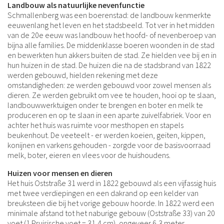
Landbouw als natuurlijke nevenfunctie
Schmallenberg was een boerenstad: de landbouw kenmerkte
eeuwenlang het leven en het stadsbeeld. Tot ver in het midden
van de 20e eeuw was landbouw het hoofd- of nevenberoep van
bijna alle families. De middenklasse boeren woonden in de stad
en bewerkten hun akkers buiten de stad. Ze hielden vee bij en in
hun huizen in de stad. De huizen die na de stadsbrand van 1822
werden gebouwd, hielden rekening met deze
omstandigheden: ze werden gebouwd voor zowel mensen als
dieren. Ze werden gebruikt om vee te houden, hooi op te slaan,
landbouwwerktuigen onder te brengen en boter en melk te
produceren en op te slaan in een aparte zuivelfabriek. Voor en
achter het huis was ruimte voor mesthopen en stapels
beukenhout. De veeteelt - er werden koeien, geiten, kippen,
konijnen en varkens gehouden - zorgde voor de basisvoorraad
melk, boter, eieren en vlees voor de huishoudens.
Huizen voor mensen en dieren
Het huis Oststraße 31 werd in 1822 gebouwd als een vijfassig huis
met twee verdiepingen en een dakrand op een kelder van
breuksteen die bij het vorige gebouw hoorde. In 1822 werd een
minimale afstand tot het naburige gebouw (Oststraße 33) van 20
voet (1 Pruisische voet = 31,4 cm), ongeveer 6,3 meter,