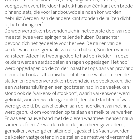
voorgeschreven. Hierdoor had elk huis aan één kant een brede
binnenplaats, die voor landbouwdoeleinden kon worden
gebruikt Werden. Aan de andere kant stonden de huizen dicht
bij het naburige erf.
De woonvertrekken bevonden zich in het voorste deel van de
meestal twee verdiepingen tellende huizen. Daarachter
bevond zich het gedeelte voor het vee. De muren van de
kelder waren niet gemaakt van eiken balken, Sondern waren
van steen. Alleen het woongedeelte had een kelder: in deze
kelders werden aardappelen en rapen opgeslagen. Het hooi
werd opgeslagen op de zolder: naast het opslaan van proviand
diende het ook als thermische isolatie in de winter. Tussen de
stallen en de woonvertrekken bevond zich de veekeuken, die
een wateraansluiting en een gootsteen had. In de veekeuken
stond ook de "varkens- of stookpot", waarin varkensvoer werd
gekookt, worsten werden gekookt tijdens het slachten of was
werd gekookt. De zuivelkeuken aan de noordkant van het huis
werd gebruikt om voorraden op te slaan en melk te verwerken.
Er was een nauwe band met de dieren waarmee mensen nauw
samenleefden. Ze werden door de jaren heen gevoederd,
gemolken, verzorgd en uiteindelijk geslacht. s Nachts werden
de koeien vastgeketend in de stal en de mest werd verzameld