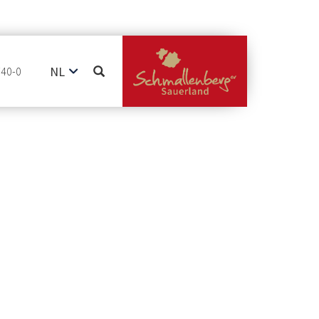
NL
740-0
DE
EN