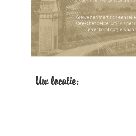
Grewe herinnert zich een reken
steekt het deksel uit?" Als het 
en er komt nog iets aan h
Uw locatie: