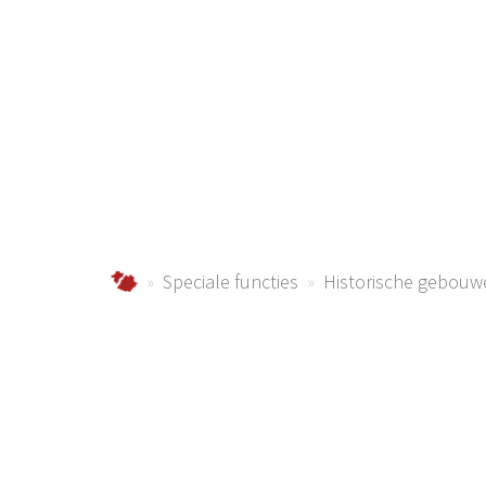
Katholie
Urlaub im Schmallenberger Sauerland und der
Speciale functies
Historische gebouw