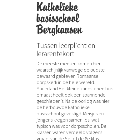
Katholieke
basisschool
Berghausen
Tussen leerplicht en
lerarentekort
De meeste mensen komen hier
waarschijnlijk vanwege de oudste
bewaard gebleven Romaanse
dorpskerk in de hele wereld.
Sauerland Het kleine zandstenen huis
ernaast heeft ook een spannende
geschiedenis. Na de oorlog was hier
de herbouwde katholieke
basisschool gevestigd. Meisjes en
jongens kregen samen les, wat
typisch was voor dorpsscholen. De
klassen waren verdeeld volgens
graad: van de 5e tot de 8e klas