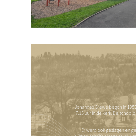
Johannes Grewe begon in 1952 
7.15 uur in de kerk. De school
Er werd ook geslagen en ges
slikken, schrijf volgens de wil van