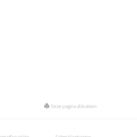
Deze pagina afdrukken
eimatFreu(n)de
Schmallenberger