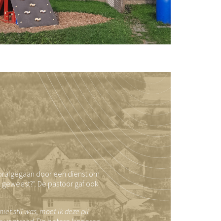
oorafgegaan door een dienst om
k geweest?". De pastoor gaf ook
et stil was, moet ik deze pil
n voorraad. De betere kinderen