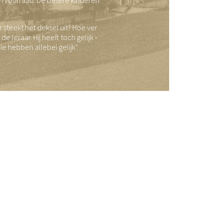
 steekt het deksel uit? Hoe ver
e leraar. Hij heeft toch gelijk -
ie hebben allebei gelijk".