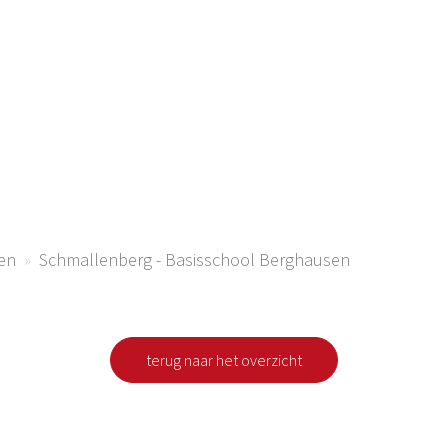
ke basisschool B
Schmallenberg - Berhausen
 Ferienregion Eslohe
en
Schmallenberg - Basisschool Berghausen
terug naar het overzicht