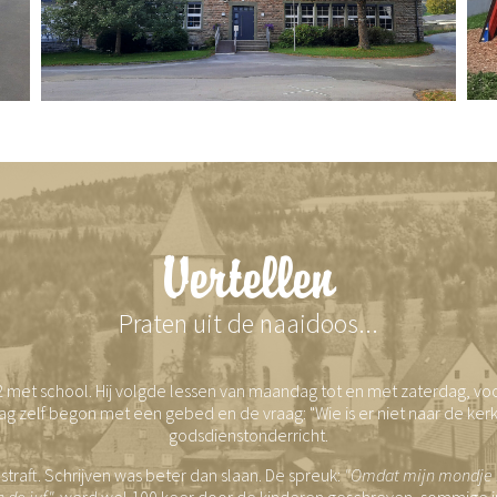
Vertellen
Praten uit de naaidoos...
met school. Hij volgde lessen van maandag tot en met zaterdag, v
dag zelf begon met een gebed en de vraag: "Wie is er niet naar de ker
godsdienstonderricht.
traft. Schrijven was beter dan slaan. De spreuk:
"Omdat mijn mondje ni
 de juf",
werd wel 100 keer door de kinderen geschreven, sommige i