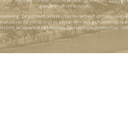
gebruikten ze om te ruilen.
oefening: "De pot heeft omtrek x, het deksel heeft omtrek y. Hoe ver
resultaat van zijn vriend klopt en dat van hem niet, gaat Johannes naar d
et licht: de leraar kan niet rekenen. Zijn hulpeloze commentaar: "Jull