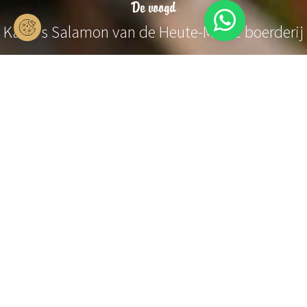
De voogd
Karin's Salamon van de Heute-Mühle boerderij
Urlaub im Schmallenberger Sauerland und der Ferienregi
Ontmoetingen
Karin Salamon
De voogd
Ontmoeting met Karin Salamon van de
Heute-Mühle boerderij
De ochtenddauw glijdt net van de grassprieten, kippen kakelen
vrolijk rond in de tuin en de zon laat de bloemen en vlinders in
de tuin van de boerderij stralen. De Schmallenberg Altstadt met
de neoromaanse kerk St. Alexander ligt direct boven de ruime