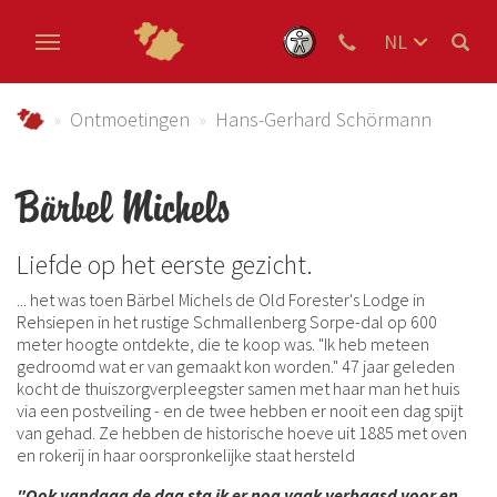
NL
DE
Skip to main content
EN
Urlaub im Schmallenberger Sauerland und der Ferienregi
Ontmoetingen
Hans-Gerhard Schörmann
Bärbel Michels
Liefde op het eerste gezicht.
... het was toen Bärbel Michels de Old Forester's Lodge in
Rehsiepen in het rustige Schmallenberg Sorpe-dal op 600
meter hoogte ontdekte, die te koop was. "Ik heb meteen
gedroomd wat er van gemaakt kon worden." 47 jaar geleden
kocht de thuiszorgverpleegster samen met haar man het huis
via een postveiling - en de twee hebben er nooit een dag spijt
van gehad. Ze hebben de historische hoeve uit 1885 met oven
en rokerij in haar oorspronkelijke staat hersteld
"Ook vandaag de dag sta ik er nog vaak verbaasd voor en