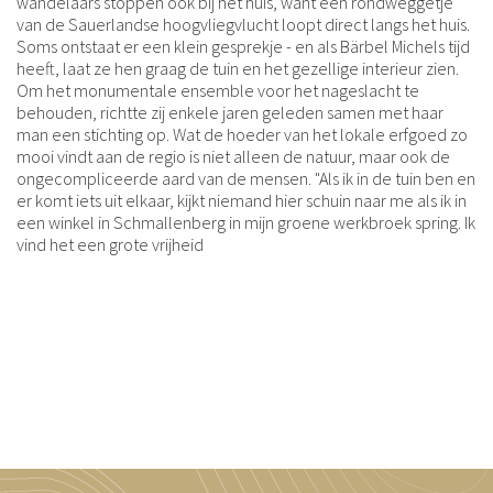
wandelaars stoppen ook bij het huis, want een rondweggetje
van de Sauerlandse hoogvliegvlucht loopt direct langs het huis.
Soms ontstaat er een klein gesprekje - en als Bärbel Michels tijd
heeft, laat ze hen graag de tuin en het gezellige interieur zien.
Om het monumentale ensemble voor het nageslacht te
behouden, richtte zij enkele jaren geleden samen met haar
man een stichting op. Wat de hoeder van het lokale erfgoed zo
mooi vindt aan de regio is niet alleen de natuur, maar ook de
ongecompliceerde aard van de mensen. "Als ik in de tuin ben en
er komt iets uit elkaar, kijkt niemand hier schuin naar me als ik in
een winkel in Schmallenberg in mijn groene werkbroek spring. Ik
vind het een grote vrijheid