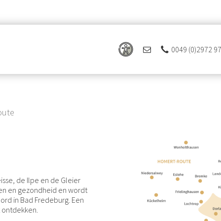
0049 (0)2972 9
 Ferienregion Eslohe
oute
isse, de Ilpe en de Gleier
even en gezondheid en wordt
oord in Bad Fredeburg. Een
nt ontdekken.