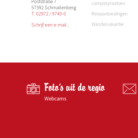
Poststraße 7
camperplaatsen
57392 Schmallenberg
T: 02972 / 9740-0
Reisaanbiedingen
Wandelvakantie
Schrijf een e-mail...
Foto's uit de regio
Webcams