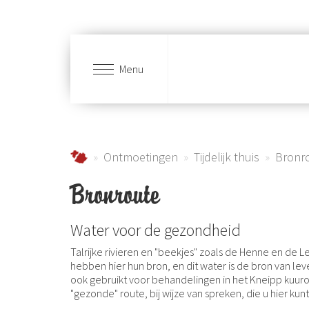
Menu
Skip to main content
Urlaub im Schmallenberger Sauerland und der
Ontmoetingen
Tijdelijk thuis
Bronr
Bronroute
Water voor de gezondheid
Talrijke rivieren en "beekjes" zoals de Henne en de Le
hebben hier hun bron, en dit water is de bron van l
ook gebruikt voor behandelingen in het Kneipp kuur
"gezonde" route, bij wijze van spreken, die u hier ku