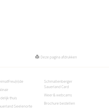
Deze pagina afdrukken
eimatFreu(n)de
Schmallenberger
Sauerland Card
linair
Weer & webcams
jdelijk thuis
Brochure bestellen
auerland Seelenorte