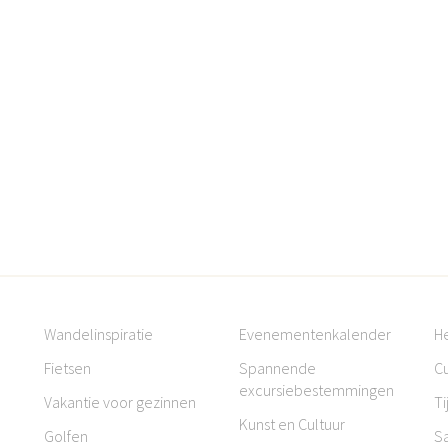
Wandelinspiratie
Evenementenkalender
H
Fietsen
Spannende
Cu
excursiebestemmingen
Vakantie voor gezinnen
Ti
Kunst en Cultuur
Golfen
S