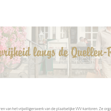
vrijheid langs de Quellen-
ren van het vrijwilligerswerk van de plaatselijke VVV-kantoren. Ze org