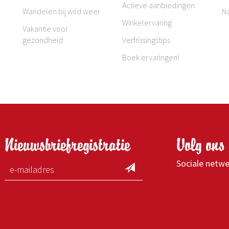
Actieve aanbiedingen
Wandelen bij wild weer
N
Winkelervaring
Vakantie voor
gezondheid
Verfrissingstips
Boek ervaringen!
Nieuwsbriefregistratie
Volg ons 
Sociale netw