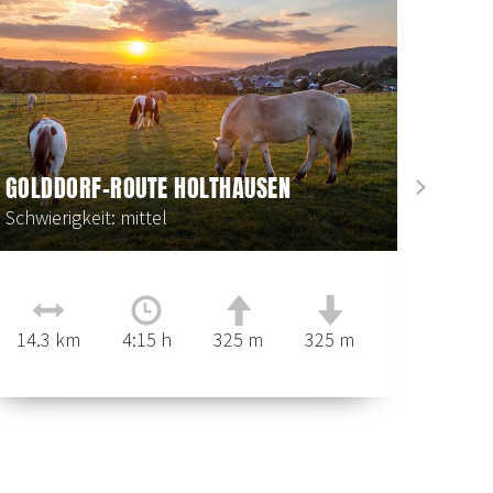
GOLDDORF-ROUTE HOLTHAUSEN
next
Schwierigkeit: mittel
14.3 km
4:15 h
325 m
325 m
0 km