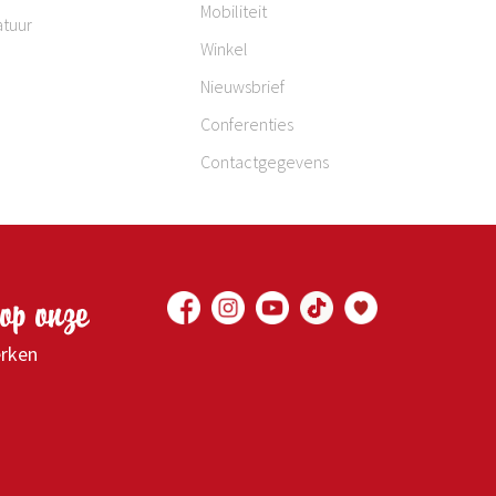
Mobiliteit
atuur
Winkel
Nieuwsbrief
Conferenties
Contactgegevens
op onze
erken