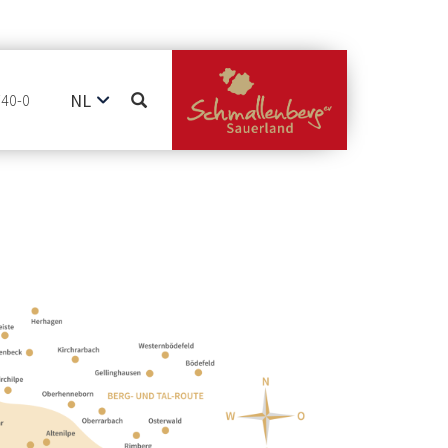
NL
740-0
DE
EN