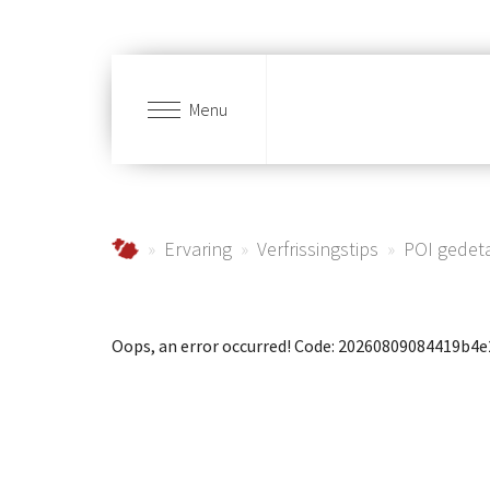
Menu
Skip to main content
Urlaub im Schmallenberger Sauerland und der
Ervaring
Verfrissingstips
POI gedet
Oops, an error occurred! Code: 20260809084419b4e