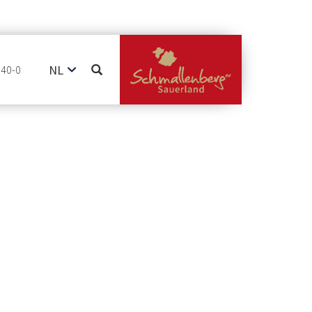
NL
740-0
DE
EN