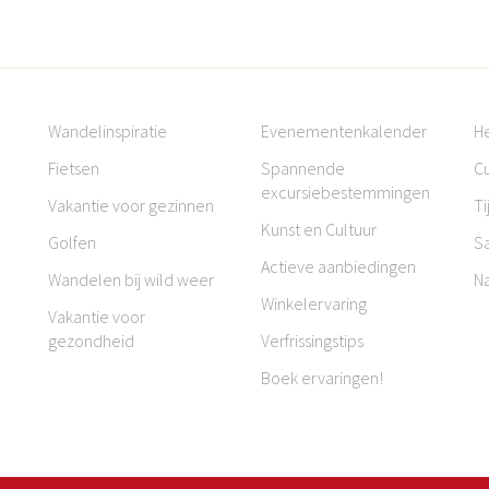
Wandelinspiratie
Evenementenkalender
H
Fietsen
Spannende
Cu
excursiebestemmingen
Vakantie voor gezinnen
Ti
Kunst en Cultuur
Golfen
S
Actieve aanbiedingen
Wandelen bij wild weer
N
Winkelervaring
Vakantie voor
gezondheid
Verfrissingstips
Boek ervaringen!