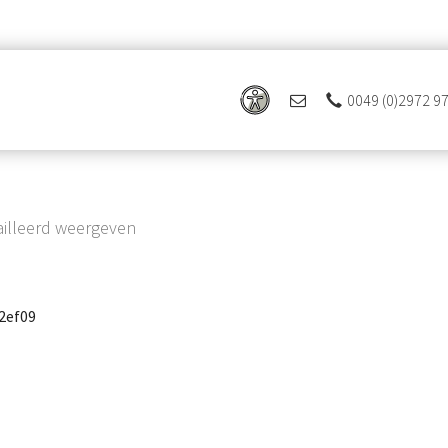
0049 (0)2972 9
 Ferienregion Eslohe
ailleerd weergeven
2ef09