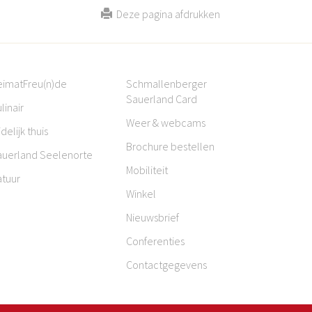
Deze pagina afdrukken
eimatFreu(n)de
Schmallenberger
Sauerland Card
linair
Weer & webcams
jdelijk thuis
Brochure bestellen
auerland Seelenorte
Mobiliteit
atuur
Winkel
Nieuwsbrief
Conferenties
Contactgegevens