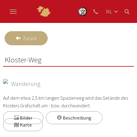
NL
DE
Skip to main content
EN
Zurück
Kloster-Weg
Wanderung
Auf dem etwa 2,5 km langen Spazierweg wird das Gelände des
Klosters Grafschaft um - bzw. durchwandert.
Bilder
Beschreibung
Karte