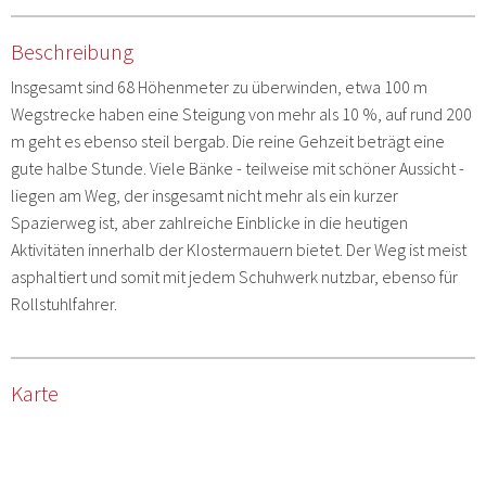
Beschreibung
Insgesamt sind 68 Höhenmeter zu überwinden, etwa 100 m
Wegstrecke haben eine Steigung von mehr als 10 %, auf rund 200
m geht es ebenso steil bergab. Die reine Gehzeit beträgt eine
gute halbe Stunde. Viele Bänke - teilweise mit schöner Aussicht -
liegen am Weg, der insgesamt nicht mehr als ein kurzer
Spazierweg ist, aber zahlreiche Einblicke in die heutigen
Aktivitäten innerhalb der Klostermauern bietet. Der Weg ist meist
asphaltiert und somit mit jedem Schuhwerk nutzbar, ebenso für
Rollstuhlfahrer.
Karte