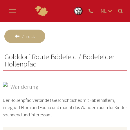
NL
DE
Skip to main content
EN
Zurück
Golddorf Route Bödefeld / Bödefelder
Hollenpfad
Wanderung
Der Hollenpfad verbindet Geschichtliches mit Fabelhaftem,
integriert Flora und Fauna und macht das Wandern auch für Kinder
spannend und interessant.