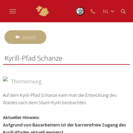
NL
DE
Skip to main content
EN
Zurück
Kyrill-Pfad Schanze
Themenweg
Auf dem Kyrill-Pfad Schanze kann man die Entwicklung des
Waldes nach dem Sturm Kyrill beobachten.
Aktueller Hinweis:
Aufgrund von Bauarbeitern ist der barrierefreie Zugang des
Kyrill-Pfades aktuell gesperrt.