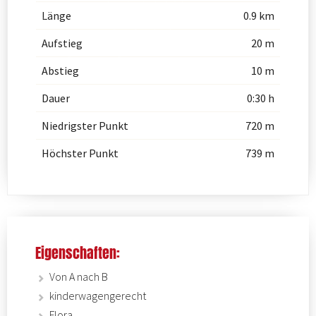
Länge
0.9 km
Aufstieg
20 m
Abstieg
10 m
Dauer
0:30 h
Niedrigster Punkt
720 m
Höchster Punkt
739 m
Eigenschaften:
Von A nach B
kinderwagengerecht
Flora