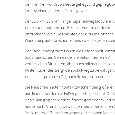
den Familien vor Ort bis heute gehegt und gepflegt. S
jede ist einem anderen Patron geweiht.
Der 22,6 km (25,7 km) lange Kapellenweg lädt Sie ein
den Kapellendörfern um Reiste herum zu entdecken
entdecken Sie die Geschichten der kleinen Gotteshä
Wanderung unterbrechen, ebenso wie die vielen Klei
Der Kapellenweg bietet Ihnen die Gelegenheit, einzuta
Sauerländischen Gemeinde. Sie bekommen eine Ahnung
verlässlichen Strukturen, aber auch mit mancher Herau
Winter, „über den Berg“ den Schulweg zu bewältigen,
den nächst größeren Ort, nach Reiste, zu laufen.
Die Menschen hielten Kontakt zwischen den größeren u
und Feiern, wurden die Fußwege nicht gescheut. Ob Sc
Markt. Man ging nach Reiste, feierte gemeinsam und 
heute noch. Allerdings bewältigen heute bei solchen
ihr Heimatdorf. Zum einen wegen der schönen Natur,