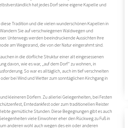
elbstverständlich hat jedes Dorf seine eigene Kapelle und
, diese Tradition und die vielen wunderschönen Kapellen in
. Wandern Sie auf verschwiegenen Waldwegen und
user. Unterwegs werden beeindruckende Aussichten Ihre
node am Wegesrand, die von der Natur eingerahmt sind.
uchen in die dörfliche Struktur einer alt eingesessenen
 davon, wie es war, „auf dem Dorf“ zu wohnen, in
sforderung. So war es alltäglich, auch im tief verschneiten
 oder bei Wind und Wetter zum sonntäglichen Kirchgang in
nd kleineren Dörfern. Zu allerlei Gelegenheiten, bei Festen
hützenfest, Erntedankfest oder zum traditionellen Reister
erlebte gemütliche Stunden. Diese Begegnungen gibt es auch
 Gelegenheiten viele Einwohner eher den Rückweg zu Fuß in
 zum anderen wohl auch wegen des ein oder anderen