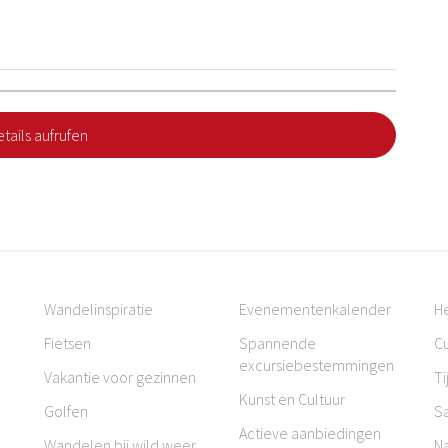
tails aufrufen
Wandelinspiratie
Evenementenkalender
H
Fietsen
Spannende
Cu
excursiebestemmingen
Vakantie voor gezinnen
Ti
Kunst en Cultuur
Golfen
S
Actieve aanbiedingen
Wandelen bij wild weer
N