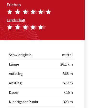
Erlebnis
Landschaft
Schwierigkeit
mittel
Länge
26.1 km
Aufstieg
568 m
Abstieg
572 m
Dauer
7:15 h
Niedrigster Punkt
323 m