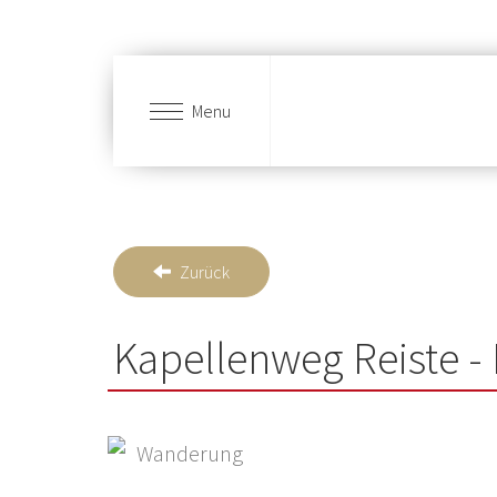
Menu
Skip to main content
Zurück
Kapellenweg Reiste -
Wanderung