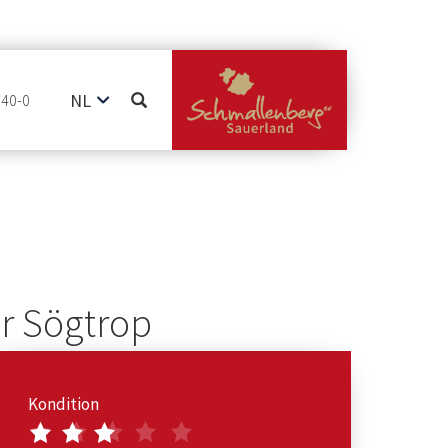
NL
740-0
DE
EN
er Sögtrop
Kondition