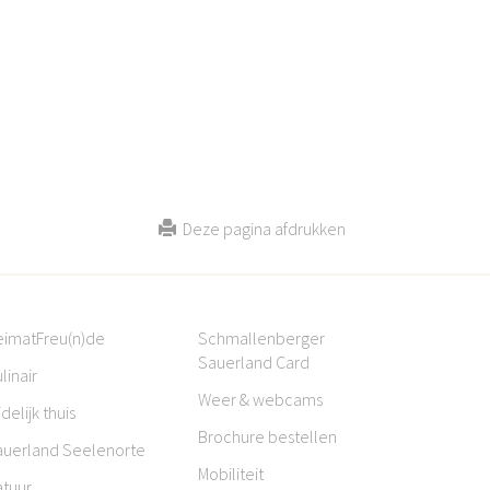
Deze pagina afdrukken
eimatFreu(n)de
Schmallenberger
Sauerland Card
linair
Weer & webcams
jdelijk thuis
Brochure bestellen
auerland Seelenorte
Mobiliteit
atuur