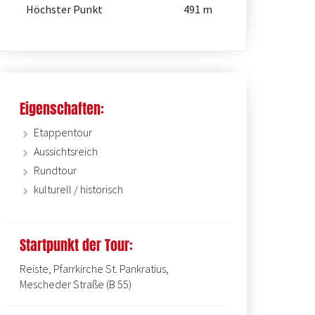
Höchster Punkt
491 m
Eigenschaften:
Etappentour
Innenraum der St. Blasius Kapelle 
Aussichtsreich
Rundtour
kulturell / historisch
Startpunkt der Tour:
Reiste, Pfarrkirche St. Pankratius,
Mescheder Straße (B 55)