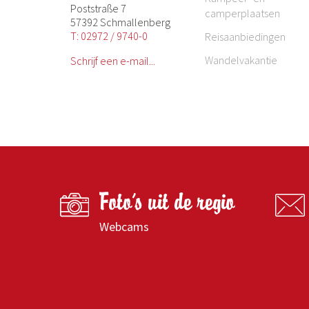
Poststraße 7
camperplaatsen
57392 Schmallenberg
T: 02972 / 9740-0
Reisaanbiedingen
Wandelvakantie
Schrijf een e-mail...
Foto's uit de regio
Webcams