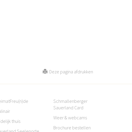
Deze pagina afdrukken
eimatFreu(n)de
Schmallenberger
Sauerland Card
linair
Weer & webcams
jdelijk thuis
Brochure bestellen
auerland Seelenorte