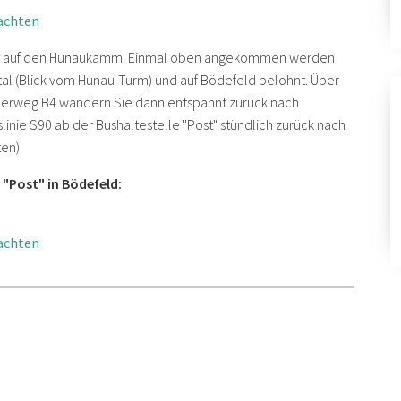
eachten
tieg auf den Hunaukamm. Einmal oben angekommen werden
tal (Blick vom Hunau-Turm) und auf Bödefeld belohnt. Über
derweg B4 wandern Sie dann entspannt zurück nach
inie S90 ab der Bushaltestelle "Post" stündlich zurück nach
en).
 "Post" in Bödefeld:
eachten