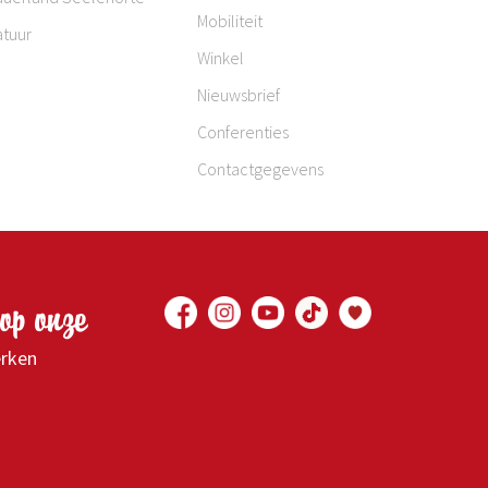
Mobiliteit
atuur
Winkel
Nieuwsbrief
Conferenties
Contactgegevens
op onze
erken