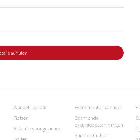
tails aufrufen
Wandelinspiratie
Evenementenkalender
H
Fietsen
Spannende
Cu
excursiebestemmingen
Vakantie voor gezinnen
Ti
Kunst en Cultuur
Golfen
S