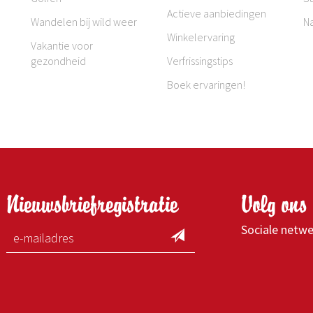
Actieve aanbiedingen
Wandelen bij wild weer
N
Winkelervaring
Vakantie voor
gezondheid
Verfrissingstips
Boek ervaringen!
Nieuwsbriefregistratie
Volg ons 
Sociale netw