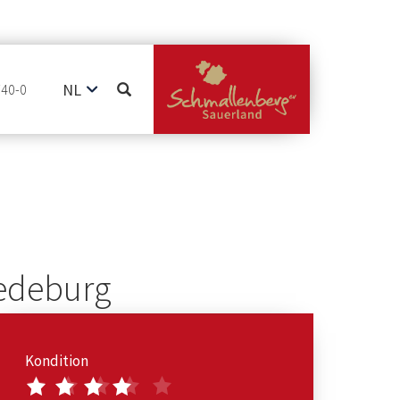
NL
740-0
DE
EN
redeburg
Kondition