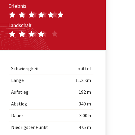
Erlebnis
Landschaft
Schwierigkeit
mittel
Länge
11.2 km
Aufstieg
192 m
Abstieg
340 m
Dauer
3:00 h
Niedrigster Punkt
475 m