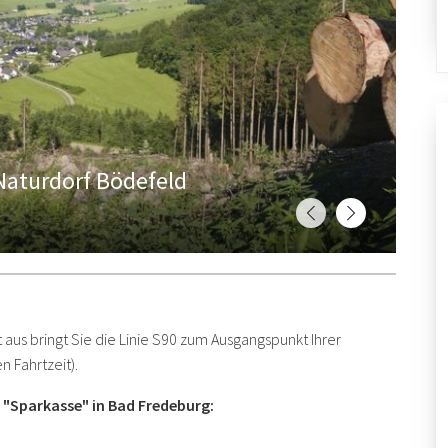
 Naturdorf Bödefeld
 aus bringt Sie die Linie S90 zum Ausgangspunkt Ihrer
 Fahrtzeit).
e "Sparkasse" in Bad Fredeburg: