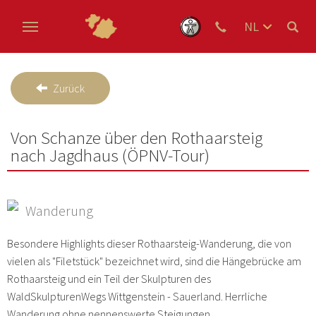
NL
DE
Skip to main content
EN
Zurück
Von Schanze über den Rothaarsteig
nach Jagdhaus (ÖPNV-Tour)
Wanderung
Besondere Highlights dieser Rothaarsteig-Wanderung, die von
vielen als "Filetstück" bezeichnet wird, sind die Hängebrücke am
Rothaarsteig und ein Teil der Skulpturen des
WaldSkulpturenWegs Wittgenstein - Sauerland. Herrliche
Wanderung ohne nennenswerte Steigungen.