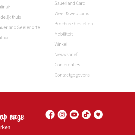
Sauerland Card
linair
Weer & webcams
jdelijk thuis
Brochure bestellen
auerland Seelenorte
Mobiliteit
atuur
Winkel
Nieuwsbrief
Conferenties
Contactgegevens
op onze
erken