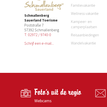
Familievakantie
Wellness vakantie
Schmallenberg
Sauerland Toerisme
Kampeer- en
Poststraße 7
camperplaatsen
57392 Schmallenberg
T: 02972 / 9740-0
Reisaanbiedingen
Wandelvakantie
Schrijf een e-mail...
Foto's uit de regio
Webcams