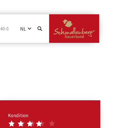
NL
740-0
DE
EN
Kondition