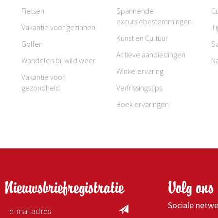
Fietsen
Spannende
Cu
excursiebestemmingen
Vakantie voor gezinnen
Ti
Kunst en Cultuur
Golfen
S
Actieve aanbiedingen
Wandelen bij wild weer
N
Winkelervaring
Vakantie voor
gezondheid
Verfrissingstips
Boek ervaringen!
Nieuwsbriefregistratie
Volg ons 
Sociale netw