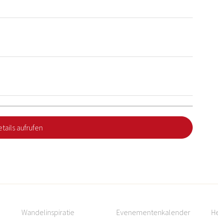
tails aufrufen
Wandelinspiratie
Evenementenkalender
H