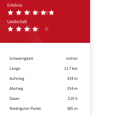
Erlebnis
Landschaft
Schwierigkeit
mittel
Länge
11.7 km
Aufstieg
334 m
Abstieg
334 m
Dauer
3:25 h
Niedrigster Punkt
365 m