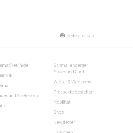
Seite drucken
eimatFreu(n)de
Schmallenberger
Sauerland Card
linarik
Wetter & Webcams
eimat
Prospekte bestellen
auerland Seelenorte
Mobilität
tur
Shop
Newsletter
Tagungen