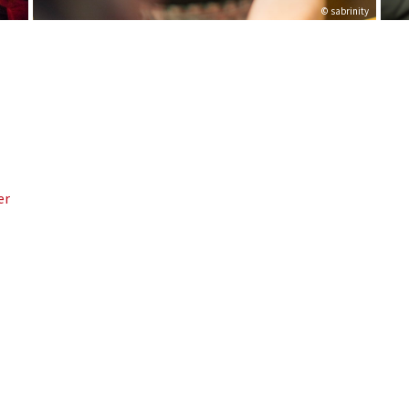
© sabrinity
er