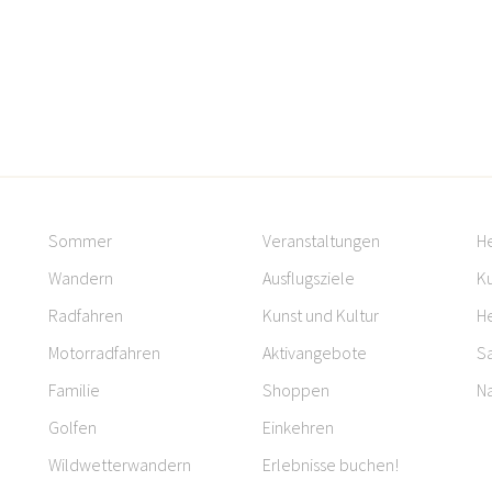
Sommer
Veranstaltungen
H
Wandern
Ausflugsziele
Ku
Radfahren
Kunst und Kultur
H
Motorradfahren
Aktivangebote
S
Familie
Shoppen
Na
Golfen
Einkehren
Wildwetterwandern
Erlebnisse buchen!