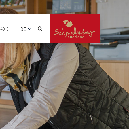
DE
740-0
EN
NL