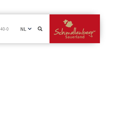
NL
740-0
DE
EN