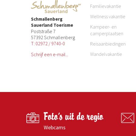
Familievakantie
Wellness vakantie
Schmallenberg
Sauerland Toerisme
Kampeer- en
Poststraße 7
camperplaatsen
57392 Schmallenberg
T: 02972 / 9740-0
Reisaanbiedingen
Wandelvakantie
Schrijf een e-mail...
Foto's uit de regio
Webcams