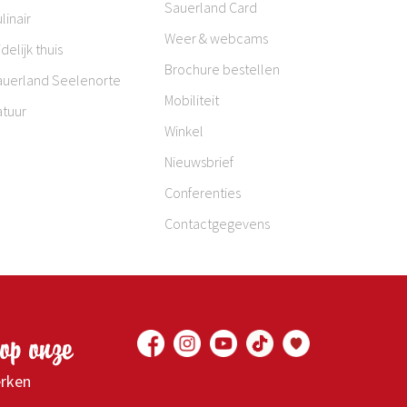
Sauerland Card
linair
Weer & webcams
jdelijk thuis
Brochure bestellen
auerland Seelenorte
Mobiliteit
atuur
Winkel
Nieuwsbrief
Conferenties
Contactgegevens
op onze
erken