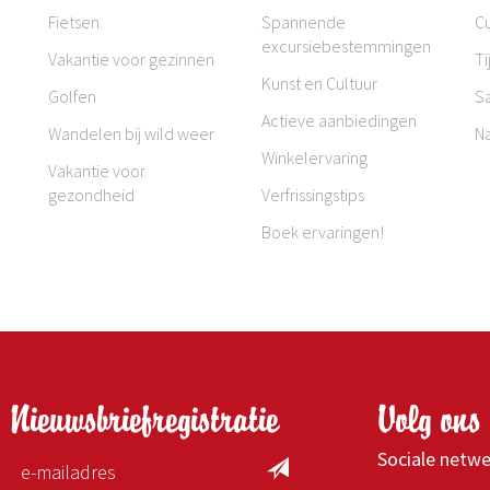
Fietsen
Spannende
Cu
excursiebestemmingen
Vakantie voor gezinnen
Ti
Kunst en Cultuur
Golfen
S
Actieve aanbiedingen
Wandelen bij wild weer
N
Winkelervaring
Vakantie voor
gezondheid
Verfrissingstips
Boek ervaringen!
Nieuwsbriefregistratie
Volg ons 
Sociale netw