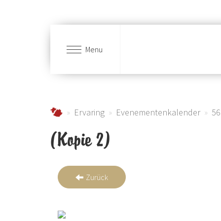
Menu
Skip to main content
Urlaub im Schmallenberger Sauerland und der
Ervaring
Evenementenkalender
56
(Kopie 2)
Zurück