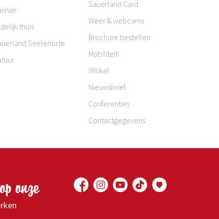
Sauerland Card
linair
Weer & webcams
jdelijk thuis
Brochure bestellen
auerland Seelenorte
Mobiliteit
atuur
Winkel
Nieuwsbrief
Conferenties
Contactgegevens
op onze
erken