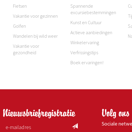
Fietsen
Spannende
Cu
excursiebestemmingen
Vakantie voor gezinnen
Ti
Kunst en Cultuur
Golfen
S
Actieve aanbiedingen
Wandelen bij wild weer
N
Winkelervaring
Vakantie voor
gezondheid
Verfrissingstips
Boek ervaringen!
Nieuwsbriefregistratie
Volg ons 
Sociale netw