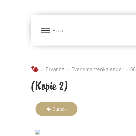
Menu
Skip to main content
Urlaub im Schmallenberger Sauerland und der
Ervaring
Evenementenkalender
56
(Kopie 2)
Zurück