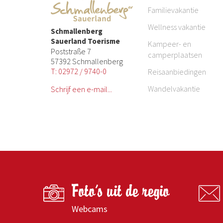
Familievakantie
Wellness vakantie
Schmallenberg
Sauerland Toerisme
Kampeer- en
Poststraße 7
camperplaatsen
57392 Schmallenberg
T: 02972 / 9740-0
Reisaanbiedingen
Wandelvakantie
Schrijf een e-mail...
Foto's uit de regio
Webcams