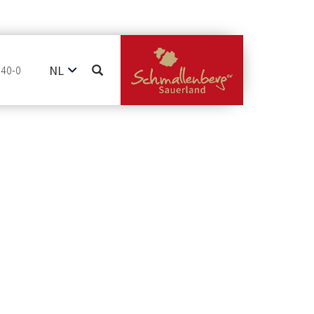
NL
740-0
DE
EN