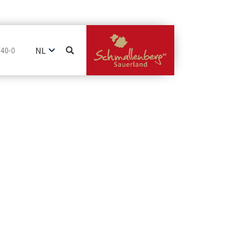
NL
740-0
DE
EN