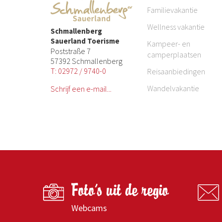
Familievakantie
Wellness vakantie
Schmallenberg
Sauerland Toerisme
Kampeer- en
Poststraße 7
camperplaatsen
57392 Schmallenberg
T: 02972 / 9740-0
Reisaanbiedingen
Wandelvakantie
Schrijf een e-mail...
Foto's uit de regio
Webcams