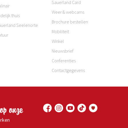
Sauerland Card
linair
Weer & webcams
jdelijk thuis
Brochure bestellen
auerland Seelenorte
Mobiliteit
atuur
Winkel
Nieuwsbrief
Conferenties
Contactgegevens
op onze
erken