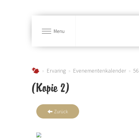
Menu
Skip to main content
Urlaub im Schmallenberger Sauerland und der
Ervaring
Evenementenkalender
56
(Kopie 2)
Zurück