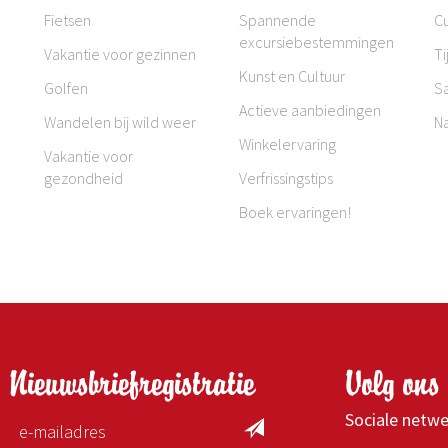
Fietsen
Spannende
Cu
excursiebestemmingen
Vakantie voor gezinnen
Ti
Kunst en Cultuur
Golfen
S
Actieve aanbiedingen
Wandelen bij wild weer
N
Winkelervaring
Vakantie voor
gezondheid
Verfrissingstips
Boek ervaringen!
Nieuwsbriefregistratie
Volg ons 
Sociale netw