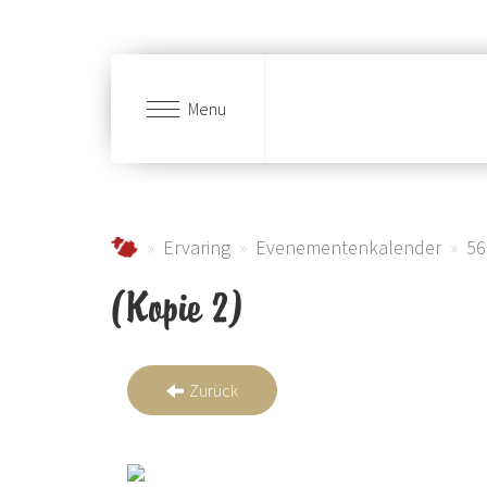
Menu
Skip to main content
Urlaub im Schmallenberger Sauerland und der
Ervaring
Evenementenkalender
56
(Kopie 2)
Zurück