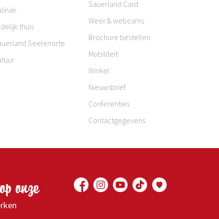
Sauerland Card
linair
Weer & webcams
jdelijk thuis
Brochure bestellen
auerland Seelenorte
Mobiliteit
atuur
Winkel
Nieuwsbrief
Conferenties
Contactgegevens
op onze
erken