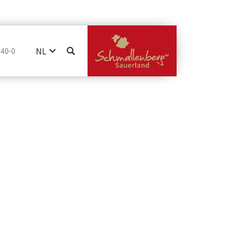
NL
740-0
DE
EN