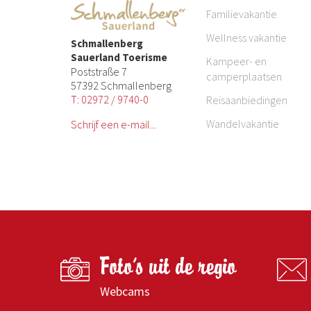
Familievakantie
Wellness vakantie
Schmallenberg
Sauerland Toerisme
Kampeer- en
Poststraße 7
camperplaatsen
57392 Schmallenberg
T: 02972 / 9740-0
Reisaanbiedingen
Wandelvakantie
Schrijf een e-mail...
Foto's uit de regio
Webcams