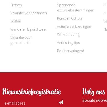
Fietsen
Spannende
Cu
excursiebestemmingen
Vakantie voor gezinnen
Ti
Kunst en Cultuur
Golfen
S
Actieve aanbiedingen
Wandelen bij wild weer
N
Winkelervaring
Vakantie voor
gezondheid
Verfrissingstips
Boek ervaringen!
Nieuwsbriefregistratie
Volg ons 
Sociale netw