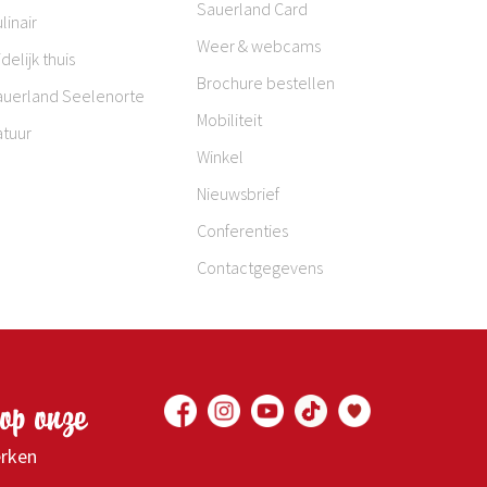
Sauerland Card
linair
Weer & webcams
jdelijk thuis
Brochure bestellen
auerland Seelenorte
Mobiliteit
atuur
Winkel
Nieuwsbrief
Conferenties
Contactgegevens
op onze
erken