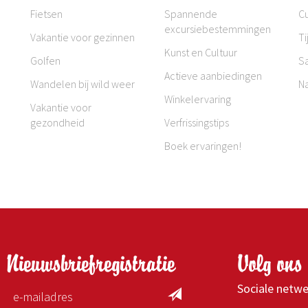
Fietsen
Spannende
Cu
excursiebestemmingen
Vakantie voor gezinnen
Ti
Kunst en Cultuur
Golfen
S
Actieve aanbiedingen
Wandelen bij wild weer
N
Winkelervaring
Vakantie voor
gezondheid
Verfrissingstips
Boek ervaringen!
Nieuwsbriefregistratie
Volg ons 
Sociale netw