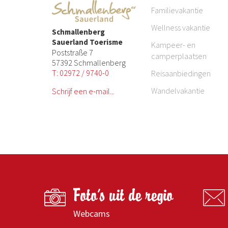
Familievakantie
Wellness vakantie
Schmallenberg
Sauerland Toerisme
Kampeer- en
Poststraße 7
camperplaatsen
57392 Schmallenberg
T: 02972 / 9740-0
Reisaanbiedingen
Wandelvakantie
Schrijf een e-mail...
Foto's uit de regio
Webcams