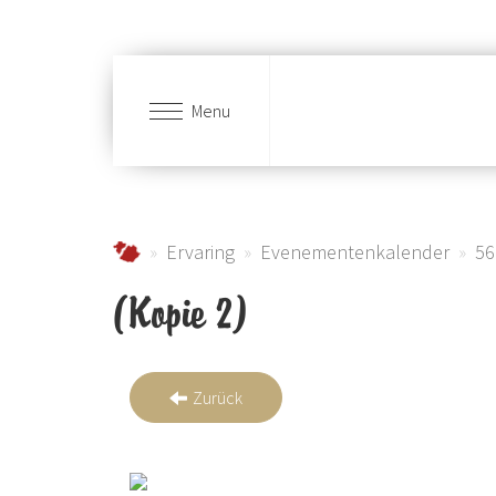
Menu
Skip to main content
Urlaub im Schmallenberger Sauerland und der
Ervaring
Evenementenkalender
56
(Kopie 2)
Zurück