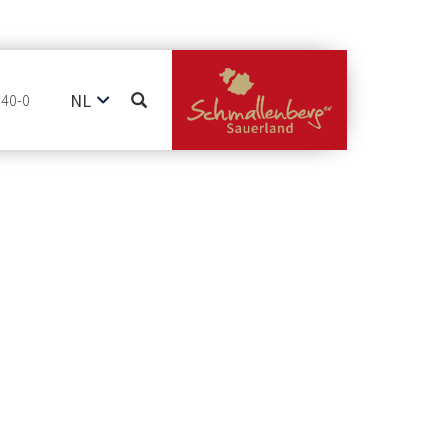
NL
740-0
DE
EN