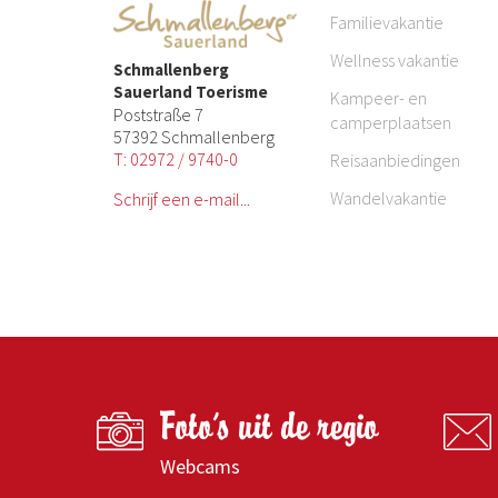
Familievakantie
Wellness vakantie
Schmallenberg
Sauerland Toerisme
Kampeer- en
Poststraße 7
camperplaatsen
57392 Schmallenberg
T: 02972 / 9740-0
Reisaanbiedingen
Wandelvakantie
Schrijf een e-mail...
Foto's uit de regio
Webcams