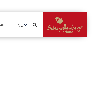
NL
740-0
DE
EN