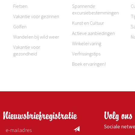
Fietsen
Spannende
Cu
excursiebestemmingen
Vakantie voor gezinnen
Ti
Kunst en Cultuur
Golfen
S
Actieve aanbiedingen
Wandelen bij wild weer
N
Winkelervaring
Vakantie voor
gezondheid
Verfrissingstips
Boek ervaringen!
Nieuwsbriefregistratie
Volg ons 
Sociale netw