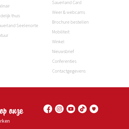
Sauerland Card
linair
Weer & webcams
jdelijk thuis
Brochure bestellen
auerland Seelenorte
Mobiliteit
atuur
Winkel
Nieuwsbrief
Conferenties
Contactgegevens
op onze
erken