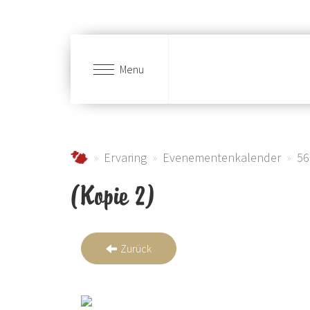
Menu
Skip to main content
Urlaub im Schmallenberger Sauerland und der
Ervaring
Evenementenkalender
56
(Kopie 2)
Zurück