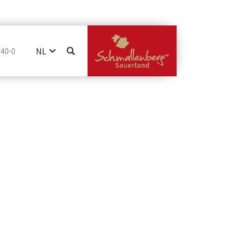
NL
740-0
DE
EN