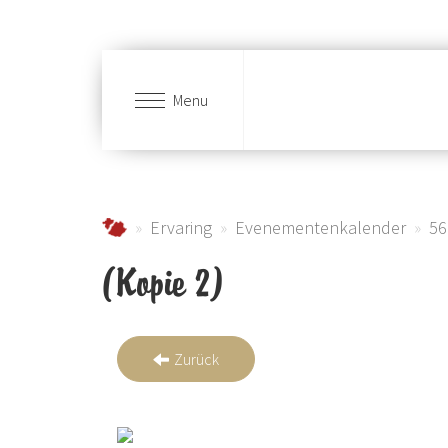
Menu
Skip to main content
Urlaub im Schmallenberger Sauerland und der
Ervaring
Evenementenkalender
56
(Kopie 2)
Zurück