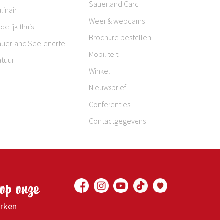
Sauerland Card
linair
Weer & webcams
jdelijk thuis
Brochure bestellen
auerland Seelenorte
Mobiliteit
atuur
Winkel
Nieuwsbrief
Conferenties
Contactgegevens
op onze
erken