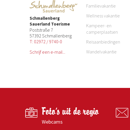
Familievakantie
Wellness vakantie
Schmallenberg
Sauerland Toerisme
Kampeer- en
Poststraße 7
camperplaatsen
57392 Schmallenberg
T: 02972 / 9740-0
Reisaanbiedingen
Wandelvakantie
Schrijf een e-mail...
Foto's uit de regio
Webcams