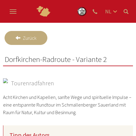
NL
DE
Skip to main content
EN
Zurück
Dorfkirchen-Radroute - Variante 2
Tourenradfahren
Acht Kirchen und Kapellen, sanfte Wege und spirituelle Impulse –
eine entspannte Rundtour im Schmallenberger Sauerland mit
Raum für Natur, Kultur und Besinnung.
Tipp des Autors