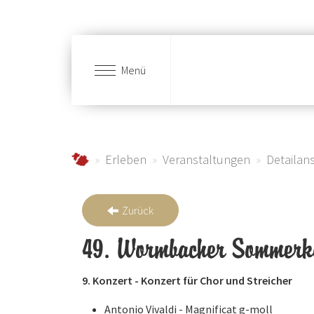
Menü
Zum Hauptinhalt springen
schmallenberger-sauerland.de
Erleben
Veranstaltungen
Detailans
Zurück
49. Wormbacher Sommerk
9. Konzert - Konzert für Chor und Streicher
Antonio Vivaldi - Magnificat g-moll