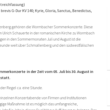
Streichfassung)
 brevis G-Dur KV 140; Kyrie, Gloria, Sanctus, Benedictus,
llenberg gehören die Wormbacher Sommerkonzerte. Diese
on Ulrich Schauerte in der romanischen Kirche zu Wormbach
ungen in den Sommermonaten Juli und August ist die
freunde weit über Schmallenberg und den südwestfälischen
erkonzerte in der Zeit vom 05. Juli bis 30. August in
 statt.
der Regel ca. eine Stunde.
einzelnen Konzertabende von Firmen und Institutionen
zügige Maßnahme ist es möglich das umfangreiche,