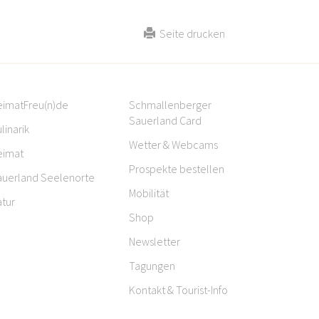
Seite drucken
eimatFreu(n)de
Schmallenberger
Sauerland Card
linarik
Wetter & Webcams
eimat
Prospekte bestellen
auerland Seelenorte
Mobilität
tur
Shop
Newsletter
Tagungen
Kontakt & Tourist-Info