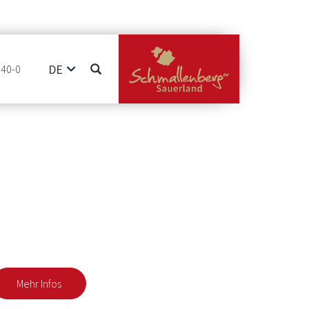
DE
740-0
EN
NL
Mehr Infos