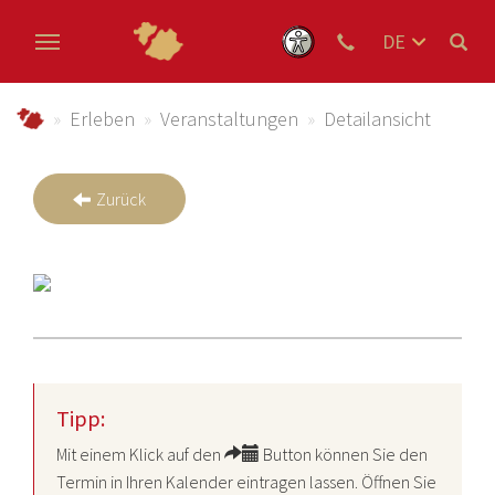
DE
EN
Zum Hauptinhalt springen
NL
schmallenberger-sauerland.de
Erleben
Veranstaltungen
Detailansicht
Zurück
Tipp:
Mit einem Klick auf den
Button können Sie den
Termin in Ihren Kalender eintragen lassen. Öffnen Sie