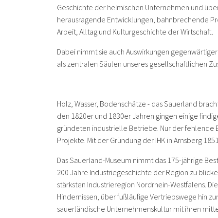
Geschichte der heimischen Unternehmen und über 
herausragende Entwicklungen, bahnbrechende Pr
Arbeit, Alltag und Kulturgeschichte der Wirtschaft.
Dabei nimmt sie auch Auswirkungen gegenwärtiger K
als zentralen Säulen unseres gesellschaftlichen Z
Holz, Wasser, Bodenschätze - das Sauerland brachte 
den 1820er und 1830er Jahren gingen einige findig
gründeten industrielle Betriebe. Nur der fehlend
Projekte. Mit der Gründung der IHK in Arnsberg 185
Das Sauerland-Museum nimmt das 175-jährige Best
200 Jahre Industriegeschichte der Region zu blicke
stärksten Industrieregion Nordrhein-Westfalens. Di
Hindernissen, über fußläufige Vertriebswege hin z
sauerländische Unternehmenskultur mit ihren mit