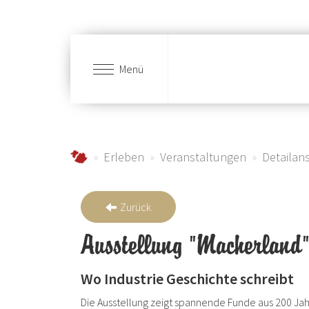
Menü
Zum Hauptinhalt springen
schmallenberger-sauerland.de
Erleben
Veranstaltungen
Detailans
Zurück
Ausstellung "Macherland
Wo Industrie Geschichte schreibt
Die Ausstellung zeigt spannende Funde aus 200 Jahre