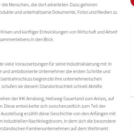
die Menschen, die dort arbeiteten. Dazu gehören
odukte und unterhaltsame Dokumente, Fotos und Medien zu
risen und künftiger Entwicklungen von Wirtschaft und Arbeit
usammenlebens in den Blick.
viele Voraussetzungen für seine Industrialisierung mit. In
e und ambitionierte Unternehmer die ersten Schritte und
e Eisenbahnschluss begrenzte ihre unternehmerischen
1 schufen sie diesem Standortnachteil schnell Abhilfe.
ehen der IHK Arnsberg, Hellweg-Sauerland zum Anlass, auf
n. Diese entwickelte sich zwischenzeitlich zum Teil der
e Ausstellung erzählt diese Geschichte von den Anfängen mit
um industriellen Nachkriegsboom, in dem sich die besondere
telständischen Familienunternehmen auf dem Weltmarkt