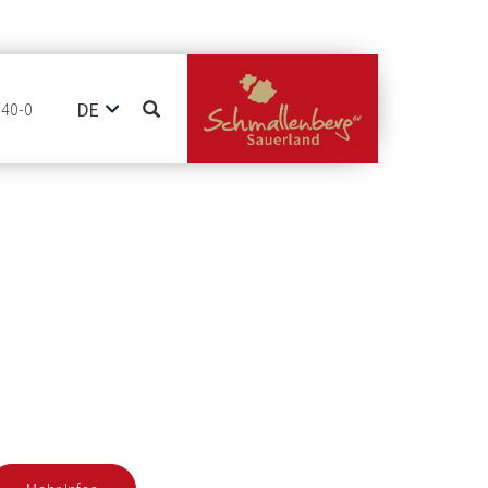
DE
740-0
EN
NL