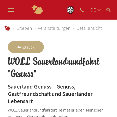
DE
EN
Zum Hauptinhalt springen
NL
schmallenberger-sauerland.de
Erleben
Veranstaltungen
Detailansicht
Zurück
WOLL Sauerlandrundfahrt
"Genuss"
Sauerland Genuss – Genuss,
Gastfreundschaft und Sauerländer
Lebensart
WOLL Sauerlandrundfahrten: Heimat erleben. Menschen
begegnen. Geschichten entdecken.